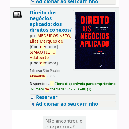
Adicionar ao seu carrinho
Direito dos
negócios
aplicado: dos
direitos conexos/
por
ME
DE
IROS
NETO,
Elias
Marques
de
[Coor
de
nador]
|
SIMÃO
FILHO,
Adalberto
[Coor
de
nador]
.
Editora:
São Paulo:
Almedina,
2016
Disponibilida
de
:
Itens disponíveis para empréstimo:
[
Número
de
chamada:
342.2 D598
]
(2).
Reservar
Adicionar ao seu carrinho
Não encontrou o
que procura?