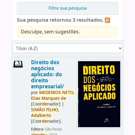
Filtre sua pesquisa
Sua pesquisa retornou 3 resultados.
Desculpe, sem sugestões.
Direito dos
negócios
aplicado: do
direito
empresarial/
por
ME
DE
IROS
NETO,
Elias
Marques
de
[Coor
de
nador]
|
SIMÃO
FILHO,
Adalberto
[Coor
de
nador]
.
Editora:
São Paulo: