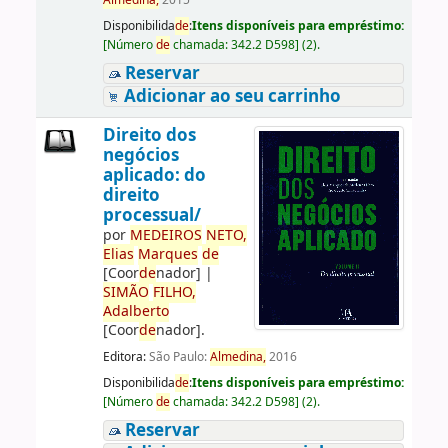
Almedina,
2015
Disponibilida
de
:
Itens disponíveis para empréstimo:
[
Número
de
chamada:
342.2 D598
]
(2).
Reservar
Adicionar ao seu carrinho
Direito dos
negócios
aplicado: do
direito
processual/
por
ME
DE
IROS
NETO,
Elias
Marques
de
[Coor
de
nador]
|
SIMÃO
FILHO,
Adalberto
[Coor
de
nador]
.
Editora:
São Paulo:
Almedina,
2016
Disponibilida
de
:
Itens disponíveis para empréstimo:
[
Número
de
chamada:
342.2 D598
]
(2).
Reservar