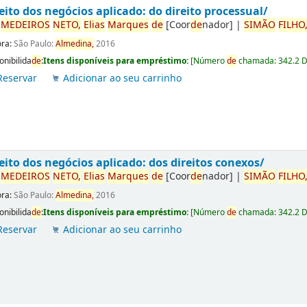
eito dos negócios aplicado: do direito processual/
r
ME
DE
IROS
NETO,
Elias
Marques
de
[Coor
de
nador]
|
SIMÃO
FILHO
ora:
São Paulo:
Almedina,
2016
onibilida
de
:
Itens disponíveis para empréstimo:
[
Número
de
chamada:
342.2 
Reservar
Adicionar ao seu carrinho
eito dos negócios aplicado: dos direitos conexos/
r
ME
DE
IROS
NETO,
Elias
Marques
de
[Coor
de
nador]
|
SIMÃO
FILHO
ora:
São Paulo:
Almedina,
2016
onibilida
de
:
Itens disponíveis para empréstimo:
[
Número
de
chamada:
342.2 
Reservar
Adicionar ao seu carrinho