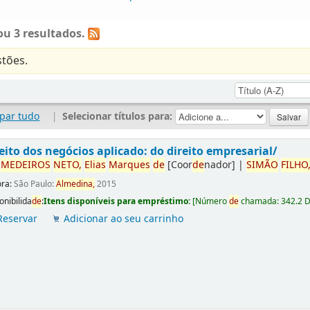
u 3 resultados.
tões.
par tudo
|
Selecionar títulos para:
eito dos negócios aplicado: do direito empresarial/
r
ME
DE
IROS
NETO,
Elias
Marques
de
[Coor
de
nador]
|
SIMÃO
FILHO
ora:
São Paulo:
Almedina,
2015
onibilida
de
:
Itens disponíveis para empréstimo:
[
Número
de
chamada:
342.2 
Reservar
Adicionar ao seu carrinho