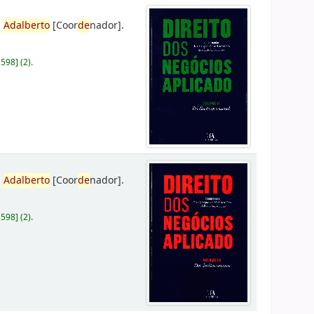
,
Adalberto
[Coor
de
nador]
.
D598
]
(2).
,
Adalberto
[Coor
de
nador]
.
D598
]
(2).