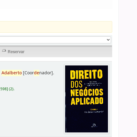
,
Adalberto
[Coor
de
nador]
.
D598
]
(2).