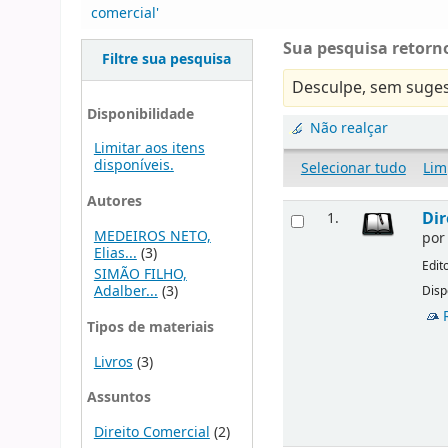
comercial'
Sua pesquisa retorno
Filtre sua pesquisa
Desculpe, sem suges
Disponibilidade
Não realçar
Limitar aos itens
disponíveis.
Selecionar tudo
Lim
Autores
Dir
1.
MEDEIROS NETO,
po
Elias...
(3)
Edit
SIMÃO FILHO,
Adalber...
(3)
Disp
Tipos de materiais
Livros
(3)
Assuntos
Direito Comercial
(2)