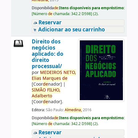
Almedina,
2015
Disponibilida
de
:
Itens disponíveis para empréstimo:
[
Número
de
chamada:
342.2 D598
]
(2).
Reservar
Adicionar ao seu carrinho
Direito dos
negócios
aplicado: do
direito
processual/
por
ME
DE
IROS
NETO,
Elias
Marques
de
[Coor
de
nador]
|
SIMÃO
FILHO,
Adalberto
[Coor
de
nador]
.
Editora:
São Paulo:
Almedina,
2016
Disponibilida
de
:
Itens disponíveis para empréstimo:
[
Número
de
chamada:
342.2 D598
]
(2).
Reservar