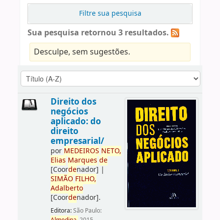
Filtre sua pesquisa
Sua pesquisa retornou 3 resultados.
Desculpe, sem sugestões.
Direito dos
negócios
aplicado: do
direito
empresarial/
por
ME
DE
IROS
NETO,
Elias
Marques
de
[Coor
de
nador]
|
SIMÃO
FILHO,
Adalberto
[Coor
de
nador]
.
Editora:
São Paulo: