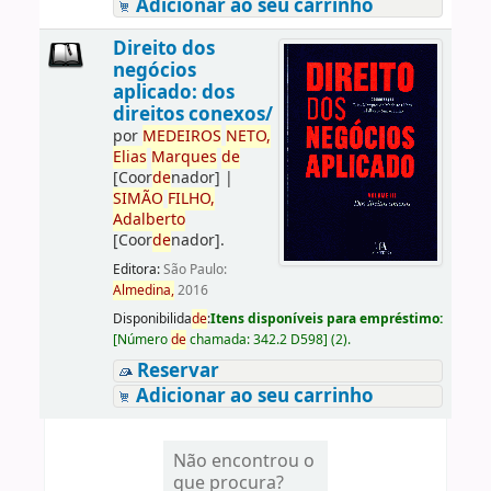
Adicionar ao seu carrinho
Direito dos
negócios
aplicado: dos
direitos conexos/
por
ME
DE
IROS
NETO,
Elias
Marques
de
[Coor
de
nador]
|
SIMÃO
FILHO,
Adalberto
[Coor
de
nador]
.
Editora:
São Paulo:
Almedina,
2016
Disponibilida
de
:
Itens disponíveis para empréstimo:
[
Número
de
chamada:
342.2 D598
]
(2).
Reservar
Adicionar ao seu carrinho
Não encontrou o
que procura?