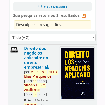
Filtre sua pesquisa
Sua pesquisa retornou 3 resultados.
Desculpe, sem sugestões.
Direito dos
negócios
aplicado: do
direito
empresarial/
por
ME
DE
IROS
NETO,
Elias
Marques
de
[Coor
de
nador]
|
SIMÃO
FILHO,
Adalberto
[Coor
de
nador]
.
Editora:
São Paulo: