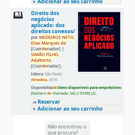
Adicionar ao seu carrinho
Direito dos
negócios
aplicado: dos
direitos conexos/
por
ME
DE
IROS
NETO,
Elias
Marques
de
[Coor
de
nador]
|
SIMÃO
FILHO,
Adalberto
[Coor
de
nador]
.
Editora:
São Paulo:
Almedina,
2016
Disponibilida
de
:
Itens disponíveis para empréstimo:
[
Número
de
chamada:
342.2 D598
]
(2).
Reservar
Adicionar ao seu carrinho
Não encontrou o
que procura?