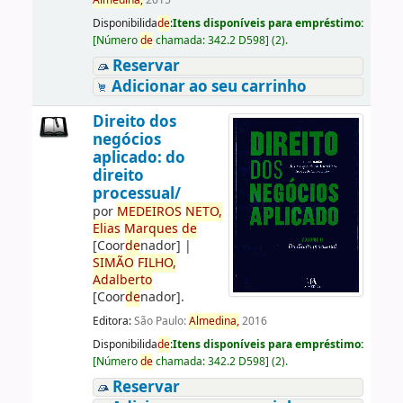
Almedina,
2015
Disponibilida
de
:
Itens disponíveis para empréstimo:
[
Número
de
chamada:
342.2 D598
]
(2).
Reservar
Adicionar ao seu carrinho
Direito dos
negócios
aplicado: do
direito
processual/
por
ME
DE
IROS
NETO,
Elias
Marques
de
[Coor
de
nador]
|
SIMÃO
FILHO,
Adalberto
[Coor
de
nador]
.
Editora:
São Paulo:
Almedina,
2016
Disponibilida
de
:
Itens disponíveis para empréstimo:
[
Número
de
chamada:
342.2 D598
]
(2).
Reservar