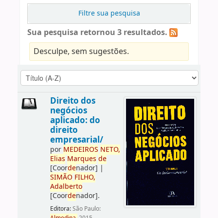
Filtre sua pesquisa
Sua pesquisa retornou 3 resultados.
Desculpe, sem sugestões.
Direito dos
negócios
aplicado: do
direito
empresarial/
por
ME
DE
IROS
NETO,
Elias
Marques
de
[Coor
de
nador]
|
SIMÃO
FILHO,
Adalberto
[Coor
de
nador]
.
Editora:
São Paulo: