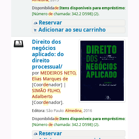
Almedina,
2015
Disponibilida
de
:
Itens disponíveis para empréstimo:
[
Número
de
chamada:
342.2 D598
]
(2).
Reservar
Adicionar ao seu carrinho
Direito dos
negócios
aplicado: do
direito
processual/
por
ME
DE
IROS
NETO,
Elias
Marques
de
[Coor
de
nador]
|
SIMÃO
FILHO,
Adalberto
[Coor
de
nador]
.
Editora:
São Paulo:
Almedina,
2016
Disponibilida
de
:
Itens disponíveis para empréstimo:
[
Número
de
chamada:
342.2 D598
]
(2).
Reservar