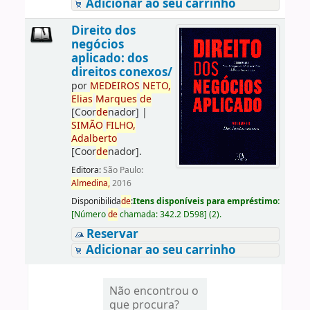
Adicionar ao seu carrinho
Direito dos
negócios
aplicado: dos
direitos conexos/
por
ME
DE
IROS
NETO,
Elias
Marques
de
[Coor
de
nador]
|
SIMÃO
FILHO,
Adalberto
[Coor
de
nador]
.
Editora:
São Paulo:
Almedina,
2016
Disponibilida
de
:
Itens disponíveis para empréstimo:
[
Número
de
chamada:
342.2 D598
]
(2).
Reservar
Adicionar ao seu carrinho
Não encontrou o
que procura?