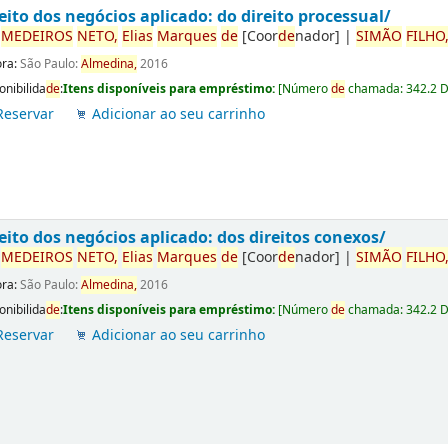
eito dos negócios aplicado: do direito processual/
r
ME
DE
IROS
NETO,
Elias
Marques
de
[Coor
de
nador]
|
SIMÃO
FILHO
ora:
São Paulo:
Almedina,
2016
onibilida
de
:
Itens disponíveis para empréstimo:
[
Número
de
chamada:
342.2 
Reservar
Adicionar ao seu carrinho
eito dos negócios aplicado: dos direitos conexos/
r
ME
DE
IROS
NETO,
Elias
Marques
de
[Coor
de
nador]
|
SIMÃO
FILHO
ora:
São Paulo:
Almedina,
2016
onibilida
de
:
Itens disponíveis para empréstimo:
[
Número
de
chamada:
342.2 
Reservar
Adicionar ao seu carrinho