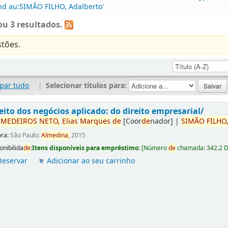
and au:SIMÃO FILHO, Adalberto'
u 3 resultados.
tões.
par tudo
|
Selecionar títulos para:
eito dos negócios aplicado: do direito empresarial/
r
ME
DE
IROS
NETO,
Elias
Marques
de
[Coor
de
nador]
|
SIMÃO
FILHO
ora:
São Paulo:
Almedina,
2015
onibilida
de
:
Itens disponíveis para empréstimo:
[
Número
de
chamada:
342.2 
Reservar
Adicionar ao seu carrinho