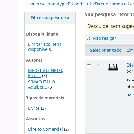
comercial and itype:BK and su-to:Direito comercial 
Sua pesquisa retorno
Filtre sua pesquisa
Desculpe, sem suges
Disponibilidade
Não realçar
Limitar aos itens
disponíveis.
Selecionar tudo
Lim
Autores
Dir
1.
MEDEIROS NETO,
po
Elias...
(3)
Edit
SIMÃO FILHO,
Adalber...
(3)
Disp
Tipos de materiais
Livros
(3)
Assuntos
Direito Comercial
(2)