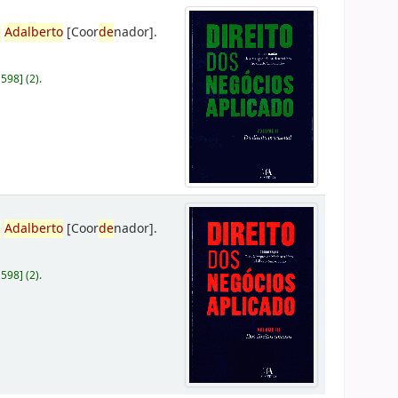
,
Adalberto
[Coor
de
nador]
.
D598
]
(2).
,
Adalberto
[Coor
de
nador]
.
D598
]
(2).