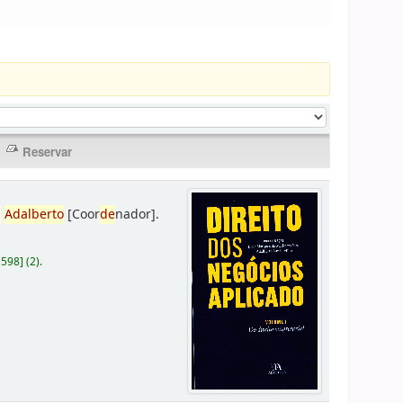
,
Adalberto
[Coor
de
nador]
.
D598
]
(2).