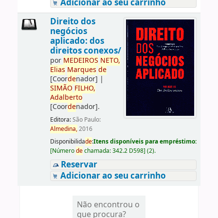
Adicionar ao seu carrinho
Direito dos
negócios
aplicado: dos
direitos conexos/
por
ME
DE
IROS
NETO,
Elias
Marques
de
[Coor
de
nador]
|
SIMÃO
FILHO,
Adalberto
[Coor
de
nador]
.
Editora:
São Paulo:
Almedina,
2016
Disponibilida
de
:
Itens disponíveis para empréstimo:
[
Número
de
chamada:
342.2 D598
]
(2).
Reservar
Adicionar ao seu carrinho
Não encontrou o
que procura?