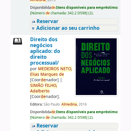
Almedina,
2015
Disponibilida
de
:
Itens disponíveis para empréstimo:
[
Número
de
chamada:
342.2 D598
]
(2).
Reservar
Adicionar ao seu carrinho
Direito dos
negócios
aplicado: do
direito
processual/
por
ME
DE
IROS
NETO,
Elias
Marques
de
[Coor
de
nador]
|
SIMÃO
FILHO,
Adalberto
[Coor
de
nador]
.
Editora:
São Paulo:
Almedina,
2016
Disponibilida
de
:
Itens disponíveis para empréstimo:
[
Número
de
chamada:
342.2 D598
]
(2).
Reservar