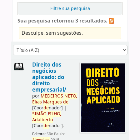
Filtre sua pesquisa
Sua pesquisa retornou 3 resultados.
Desculpe, sem sugestões.
Direito dos
negócios
aplicado: do
direito
empresarial/
por
ME
DE
IROS
NETO,
Elias
Marques
de
[Coor
de
nador]
|
SIMÃO
FILHO,
Adalberto
[Coor
de
nador]
.
Editora:
São Paulo: