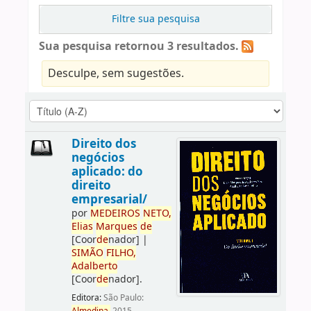
Filtre sua pesquisa
Sua pesquisa retornou 3 resultados.
Desculpe, sem sugestões.
Direito dos
negócios
aplicado: do
direito
empresarial/
por
ME
DE
IROS
NETO,
Elias
Marques
de
[Coor
de
nador]
|
SIMÃO
FILHO,
Adalberto
[Coor
de
nador]
.
Editora:
São Paulo: