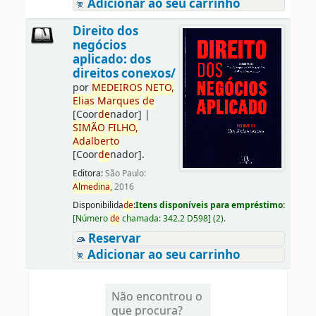
Adicionar ao seu carrinho
Direito dos
negócios
aplicado: dos
direitos conexos/
por
ME
DE
IROS
NETO,
Elias
Marques
de
[Coor
de
nador]
|
SIMÃO
FILHO,
Adalberto
[Coor
de
nador]
.
Editora:
São Paulo:
Almedina,
2016
Disponibilida
de
:
Itens disponíveis para empréstimo:
[
Número
de
chamada:
342.2 D598
]
(2).
Reservar
Adicionar ao seu carrinho
Não encontrou o
que procura?