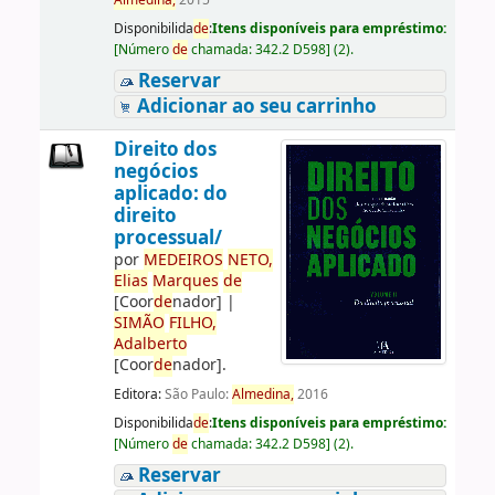
Almedina,
2015
Disponibilida
de
:
Itens disponíveis para empréstimo:
[
Número
de
chamada:
342.2 D598
]
(2).
Reservar
Adicionar ao seu carrinho
Direito dos
negócios
aplicado: do
direito
processual/
por
ME
DE
IROS
NETO,
Elias
Marques
de
[Coor
de
nador]
|
SIMÃO
FILHO,
Adalberto
[Coor
de
nador]
.
Editora:
São Paulo:
Almedina,
2016
Disponibilida
de
:
Itens disponíveis para empréstimo:
[
Número
de
chamada:
342.2 D598
]
(2).
Reservar