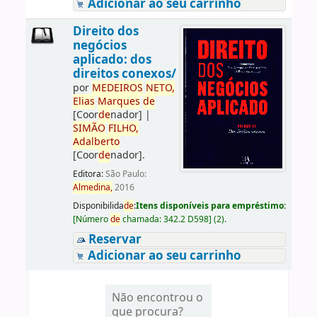
Adicionar ao seu carrinho
Direito dos
negócios
aplicado: dos
direitos conexos/
por
ME
DE
IROS
NETO,
Elias
Marques
de
[Coor
de
nador]
|
SIMÃO
FILHO,
Adalberto
[Coor
de
nador]
.
Editora:
São Paulo:
Almedina,
2016
Disponibilida
de
:
Itens disponíveis para empréstimo:
[
Número
de
chamada:
342.2 D598
]
(2).
Reservar
Adicionar ao seu carrinho
Não encontrou o
que procura?