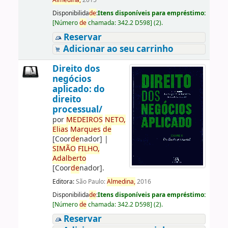
Almedina,
2015
Disponibilida
de
:
Itens disponíveis para empréstimo:
[
Número
de
chamada:
342.2 D598
]
(2).
Reservar
Adicionar ao seu carrinho
Direito dos
negócios
aplicado: do
direito
processual/
por
ME
DE
IROS
NETO,
Elias
Marques
de
[Coor
de
nador]
|
SIMÃO
FILHO,
Adalberto
[Coor
de
nador]
.
Editora:
São Paulo:
Almedina,
2016
Disponibilida
de
:
Itens disponíveis para empréstimo:
[
Número
de
chamada:
342.2 D598
]
(2).
Reservar