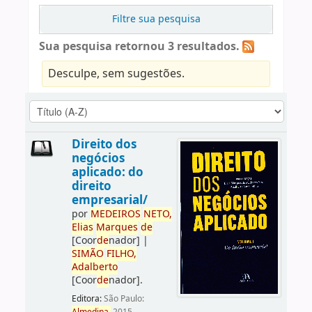
Filtre sua pesquisa
Sua pesquisa retornou 3 resultados.
Desculpe, sem sugestões.
Direito dos
negócios
aplicado: do
direito
empresarial/
por
ME
DE
IROS
NETO,
Elias
Marques
de
[Coor
de
nador]
|
SIMÃO
FILHO,
Adalberto
[Coor
de
nador]
.
Editora:
São Paulo: