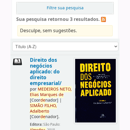
Filtre sua pesquisa
Sua pesquisa retornou 3 resultados.
Desculpe, sem sugestões.
Direito dos
negócios
aplicado: do
direito
empresarial/
por
ME
DE
IROS
NETO,
Elias
Marques
de
[Coor
de
nador]
|
SIMÃO
FILHO,
Adalberto
[Coor
de
nador]
.
Editora:
São Paulo: