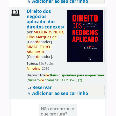
Adicionar ao seu carrinho
Direito dos
negócios
aplicado: dos
direitos conexos/
por
ME
DE
IROS
NETO,
Elias
Marques
de
[Coor
de
nador]
|
SIMÃO
FILHO,
Adalberto
[Coor
de
nador]
.
Editora:
São Paulo:
Almedina,
2016
Disponibilida
de
:
Itens disponíveis para empréstimo:
[
Número
de
chamada:
342.2 D598
]
(2).
Reservar
Adicionar ao seu carrinho
Não encontrou o
que procura?