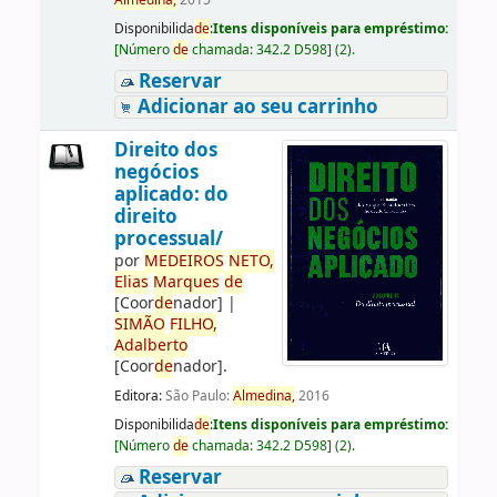
Almedina,
2015
Disponibilida
de
:
Itens disponíveis para empréstimo:
[
Número
de
chamada:
342.2 D598
]
(2).
Reservar
Adicionar ao seu carrinho
Direito dos
negócios
aplicado: do
direito
processual/
por
ME
DE
IROS
NETO,
Elias
Marques
de
[Coor
de
nador]
|
SIMÃO
FILHO,
Adalberto
[Coor
de
nador]
.
Editora:
São Paulo:
Almedina,
2016
Disponibilida
de
:
Itens disponíveis para empréstimo:
[
Número
de
chamada:
342.2 D598
]
(2).
Reservar