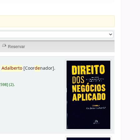
,
Adalberto
[Coor
de
nador]
.
D598
]
(2).