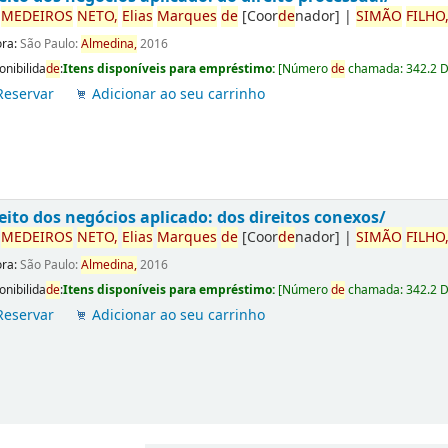
r
ME
DE
IROS
NETO,
Elias
Marques
de
[Coor
de
nador]
|
SIMÃO
FILHO
ora:
São Paulo:
Almedina,
2016
onibilida
de
:
Itens disponíveis para empréstimo:
[
Número
de
chamada:
342.2 
Reservar
Adicionar ao seu carrinho
eito dos negócios aplicado: dos direitos conexos/
r
ME
DE
IROS
NETO,
Elias
Marques
de
[Coor
de
nador]
|
SIMÃO
FILHO
ora:
São Paulo:
Almedina,
2016
onibilida
de
:
Itens disponíveis para empréstimo:
[
Número
de
chamada:
342.2 
Reservar
Adicionar ao seu carrinho