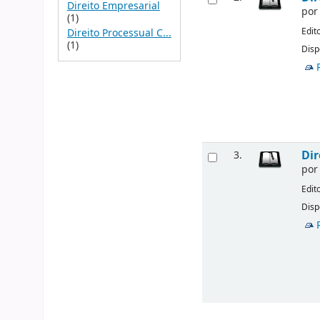
Direito Empresarial
po
(1)
Edit
Direito Processual C...
(1)
Disp
Dir
3.
po
Edit
Disp