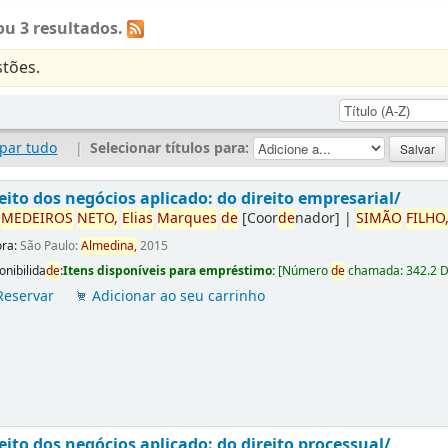
u 3 resultados.
tões.
par tudo
|
Selecionar títulos para:
eito dos negócios aplicado: do direito empresarial/
r
ME
DE
IROS
NETO,
Elias
Marques
de
[Coor
de
nador]
|
SIMÃO
FILHO
ora:
São Paulo:
Almedina,
2015
onibilida
de
:
Itens disponíveis para empréstimo:
[
Número
de
chamada:
342.2 
Reservar
Adicionar ao seu carrinho
eito dos negócios aplicado: do direito processual/