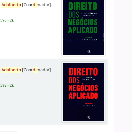
,
Adalberto
[Coor
de
nador]
.
D598
]
(2).
,
Adalberto
[Coor
de
nador]
.
D598
]
(2).