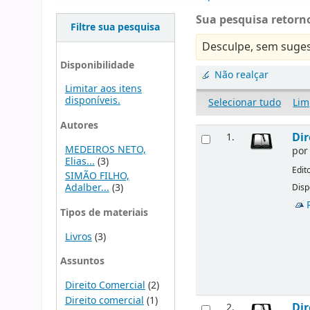
Sua pesquisa retorno
Filtre sua pesquisa
Desculpe, sem suges
Disponibilidade
Não realçar
Limitar aos itens
disponíveis.
Selecionar tudo
Lim
Autores
Dir
1.
MEDEIROS NETO,
po
Elias...
(3)
Edit
SIMÃO FILHO,
Adalber...
(3)
Disp
Tipos de materiais
Livros
(3)
Assuntos
Direito Comercial
(2)
Direito comercial
(1)
Dir
2.