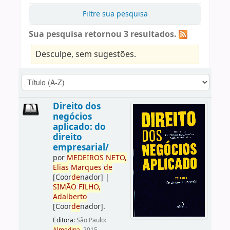
Filtre sua pesquisa
Sua pesquisa retornou 3 resultados.
Desculpe, sem sugestões.
Direito dos
negócios
aplicado: do
direito
empresarial/
por
ME
DE
IROS
NETO,
Elias
Marques
de
[Coor
de
nador]
|
SIMÃO
FILHO,
Adalberto
[Coor
de
nador]
.
Editora:
São Paulo: