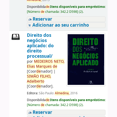
Almedina,
2015
Disponibilida
de
:
Itens disponíveis para empréstimo:
[
Número
de
chamada:
342.2 D598
]
(2).
Reservar
Adicionar ao seu carrinho
Direito dos
negócios
aplicado: do
direito
processual/
por
ME
DE
IROS
NETO,
Elias
Marques
de
[Coor
de
nador]
|
SIMÃO
FILHO,
Adalberto
[Coor
de
nador]
.
Editora:
São Paulo:
Almedina,
2016
Disponibilida
de
:
Itens disponíveis para empréstimo:
[
Número
de
chamada:
342.2 D598
]
(2).
Reservar