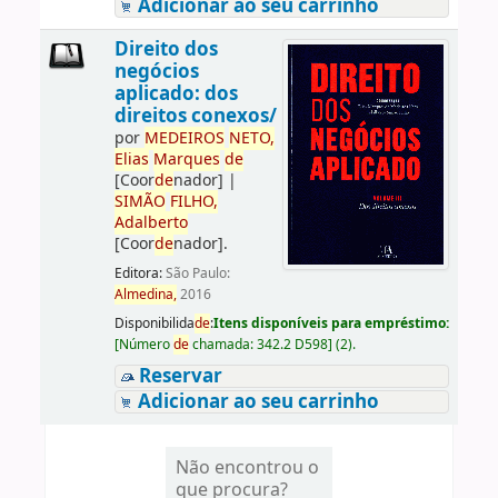
Adicionar ao seu carrinho
Direito dos
negócios
aplicado: dos
direitos conexos/
por
ME
DE
IROS
NETO,
Elias
Marques
de
[Coor
de
nador]
|
SIMÃO
FILHO,
Adalberto
[Coor
de
nador]
.
Editora:
São Paulo:
Almedina,
2016
Disponibilida
de
:
Itens disponíveis para empréstimo:
[
Número
de
chamada:
342.2 D598
]
(2).
Reservar
Adicionar ao seu carrinho
Não encontrou o
que procura?