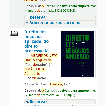
Almedina,
2015
Disponibilida
de
:
Itens disponíveis para empréstimo:
[
Número
de
chamada:
342.2 D598
]
(2).
Reservar
Adicionar ao seu carrinho
Direito dos
negócios
aplicado: do
direito
processual/
por
ME
DE
IROS
NETO,
Elias
Marques
de
[Coor
de
nador]
|
SIMÃO
FILHO,
Adalberto
[Coor
de
nador]
.
Editora:
São Paulo:
Almedina,
2016
Disponibilida
de
:
Itens disponíveis para empréstimo:
[
Número
de
chamada:
342.2 D598
]
(2).
Reservar