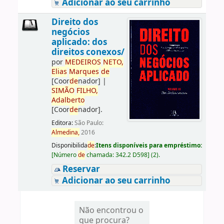
Adicionar ao seu carrinho
Direito dos
negócios
aplicado: dos
direitos conexos/
por
ME
DE
IROS
NETO,
Elias
Marques
de
[Coor
de
nador]
|
SIMÃO
FILHO,
Adalberto
[Coor
de
nador]
.
Editora:
São Paulo:
Almedina,
2016
Disponibilida
de
:
Itens disponíveis para empréstimo:
[
Número
de
chamada:
342.2 D598
]
(2).
Reservar
Adicionar ao seu carrinho
Não encontrou o
que procura?