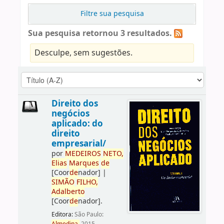
Filtre sua pesquisa
Sua pesquisa retornou 3 resultados.
Desculpe, sem sugestões.
Direito dos
negócios
aplicado: do
direito
empresarial/
por
ME
DE
IROS
NETO,
Elias
Marques
de
[Coor
de
nador]
|
SIMÃO
FILHO,
Adalberto
[Coor
de
nador]
.
Editora:
São Paulo: