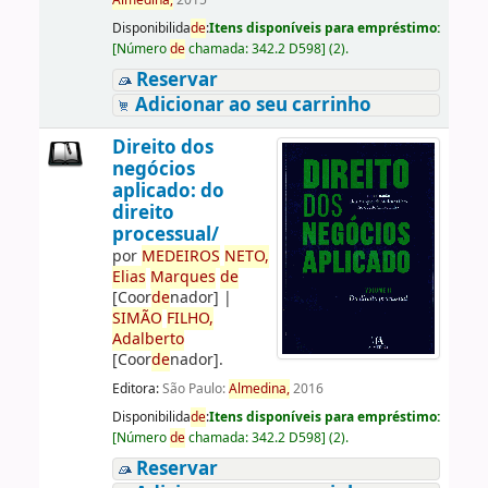
Almedina,
2015
Disponibilida
de
:
Itens disponíveis para empréstimo:
[
Número
de
chamada:
342.2 D598
]
(2).
Reservar
Adicionar ao seu carrinho
Direito dos
negócios
aplicado: do
direito
processual/
por
ME
DE
IROS
NETO,
Elias
Marques
de
[Coor
de
nador]
|
SIMÃO
FILHO,
Adalberto
[Coor
de
nador]
.
Editora:
São Paulo:
Almedina,
2016
Disponibilida
de
:
Itens disponíveis para empréstimo:
[
Número
de
chamada:
342.2 D598
]
(2).
Reservar