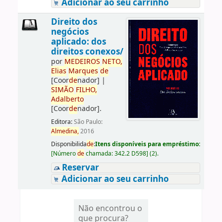
Adicionar ao seu carrinho
Direito dos
negócios
aplicado: dos
direitos conexos/
por
ME
DE
IROS
NETO,
Elias
Marques
de
[Coor
de
nador]
|
SIMÃO
FILHO,
Adalberto
[Coor
de
nador]
.
Editora:
São Paulo:
Almedina,
2016
Disponibilida
de
:
Itens disponíveis para empréstimo:
[
Número
de
chamada:
342.2 D598
]
(2).
Reservar
Adicionar ao seu carrinho
Não encontrou o
que procura?