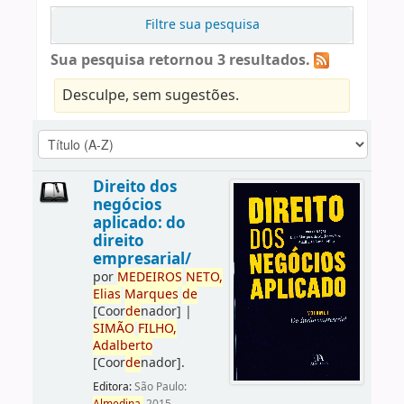
Filtre sua pesquisa
Sua pesquisa retornou 3 resultados.
Desculpe, sem sugestões.
Direito dos
negócios
aplicado: do
direito
empresarial/
por
ME
DE
IROS
NETO,
Elias
Marques
de
[Coor
de
nador]
|
SIMÃO
FILHO,
Adalberto
[Coor
de
nador]
.
Editora:
São Paulo: