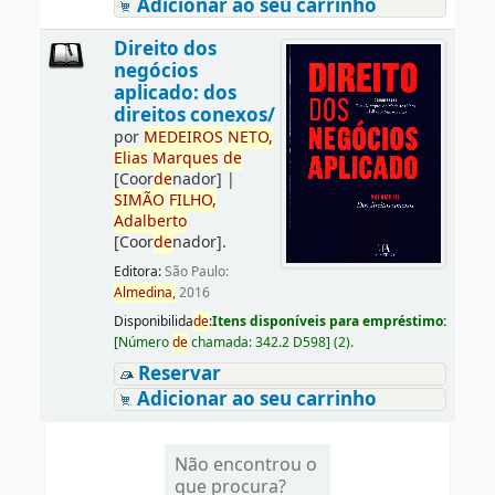
Adicionar ao seu carrinho
Direito dos
negócios
aplicado: dos
direitos conexos/
por
ME
DE
IROS
NETO,
Elias
Marques
de
[Coor
de
nador]
|
SIMÃO
FILHO,
Adalberto
[Coor
de
nador]
.
Editora:
São Paulo:
Almedina,
2016
Disponibilida
de
:
Itens disponíveis para empréstimo:
[
Número
de
chamada:
342.2 D598
]
(2).
Reservar
Adicionar ao seu carrinho
Não encontrou o
que procura?