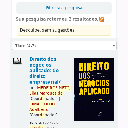
Filtre sua pesquisa
Sua pesquisa retornou 3 resultados.
Desculpe, sem sugestões.
Direito dos
negócios
aplicado: do
direito
empresarial/
por
ME
DE
IROS
NETO,
Elias
Marques
de
[Coor
de
nador]
|
SIMÃO
FILHO,
Adalberto
[Coor
de
nador]
.
Editora:
São Paulo: