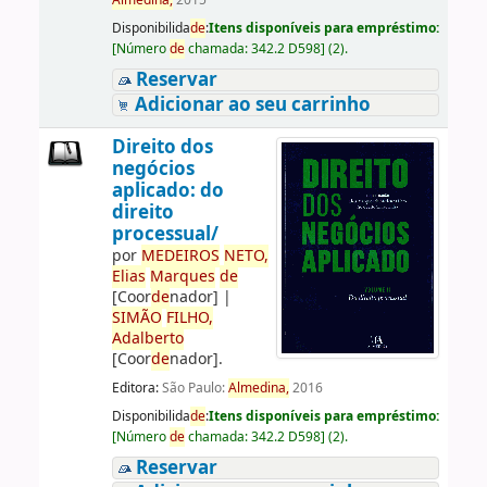
Almedina,
2015
Disponibilida
de
:
Itens disponíveis para empréstimo:
[
Número
de
chamada:
342.2 D598
]
(2).
Reservar
Adicionar ao seu carrinho
Direito dos
negócios
aplicado: do
direito
processual/
por
ME
DE
IROS
NETO,
Elias
Marques
de
[Coor
de
nador]
|
SIMÃO
FILHO,
Adalberto
[Coor
de
nador]
.
Editora:
São Paulo:
Almedina,
2016
Disponibilida
de
:
Itens disponíveis para empréstimo:
[
Número
de
chamada:
342.2 D598
]
(2).
Reservar