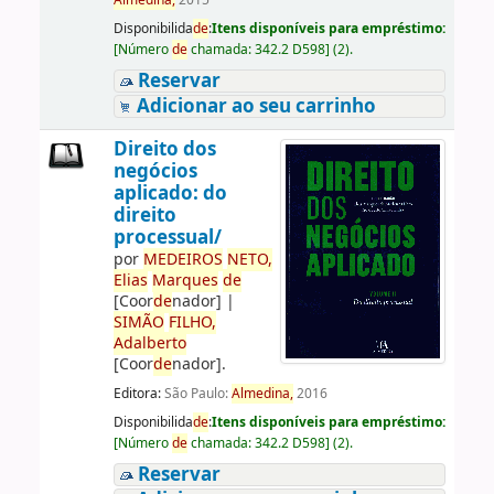
Almedina,
2015
Disponibilida
de
:
Itens disponíveis para empréstimo:
[
Número
de
chamada:
342.2 D598
]
(2).
Reservar
Adicionar ao seu carrinho
Direito dos
negócios
aplicado: do
direito
processual/
por
ME
DE
IROS
NETO,
Elias
Marques
de
[Coor
de
nador]
|
SIMÃO
FILHO,
Adalberto
[Coor
de
nador]
.
Editora:
São Paulo:
Almedina,
2016
Disponibilida
de
:
Itens disponíveis para empréstimo:
[
Número
de
chamada:
342.2 D598
]
(2).
Reservar