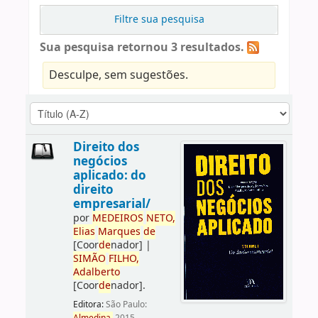
Filtre sua pesquisa
Sua pesquisa retornou 3 resultados.
Desculpe, sem sugestões.
Direito dos
negócios
aplicado: do
direito
empresarial/
por
ME
DE
IROS
NETO,
Elias
Marques
de
[Coor
de
nador]
|
SIMÃO
FILHO,
Adalberto
[Coor
de
nador]
.
Editora:
São Paulo: