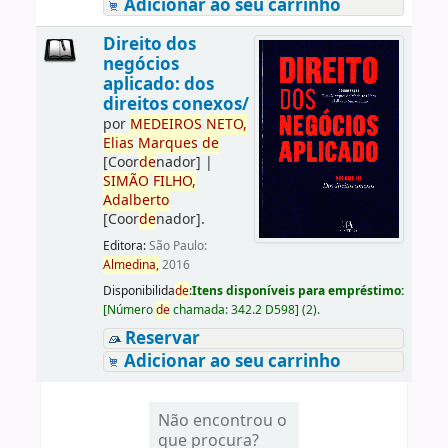
Adicionar ao seu carrinho
Direito dos
negócios
aplicado: dos
direitos conexos/
por
ME
DE
IROS
NETO,
Elias
Marques
de
[Coor
de
nador]
|
SIMÃO
FILHO,
Adalberto
[Coor
de
nador]
.
Editora:
São Paulo:
Almedina,
2016
Disponibilida
de
:
Itens disponíveis para empréstimo:
[
Número
de
chamada:
342.2 D598
]
(2).
Reservar
Adicionar ao seu carrinho
Não encontrou o
que procura?