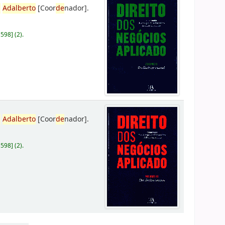
,
Adalberto
[Coor
de
nador]
.
D598
]
(2).
,
Adalberto
[Coor
de
nador]
.
D598
]
(2).