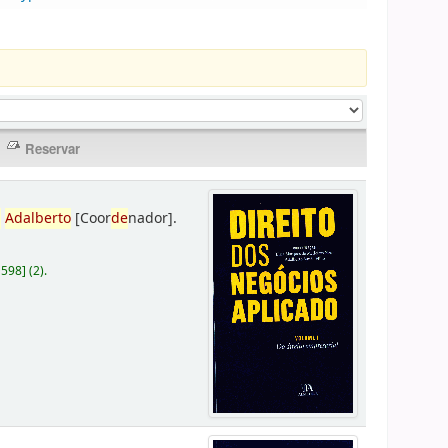
,
Adalberto
[Coor
de
nador]
.
D598
]
(2).