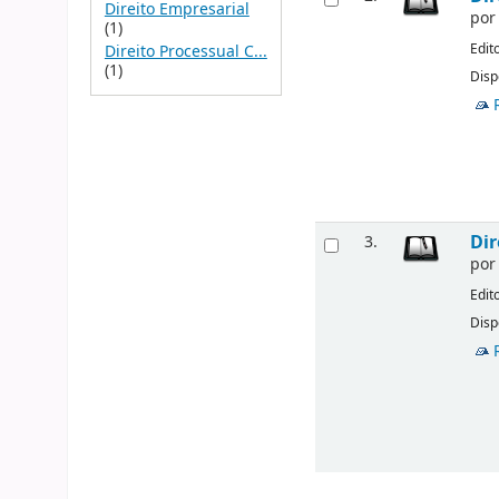
Direito Empresarial
po
(1)
Edit
Direito Processual C...
(1)
Disp
Dir
3.
po
Edit
Disp