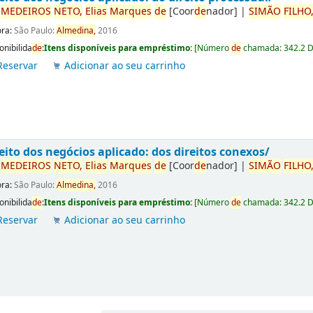
r
ME
DE
IROS
NETO,
Elias
Marques
de
[Coor
de
nador]
|
SIMÃO
FILHO
ora:
São Paulo:
Almedina,
2016
onibilida
de
:
Itens disponíveis para empréstimo:
[
Número
de
chamada:
342.2 
Reservar
Adicionar ao seu carrinho
eito dos negócios aplicado: dos direitos conexos/
r
ME
DE
IROS
NETO,
Elias
Marques
de
[Coor
de
nador]
|
SIMÃO
FILHO
ora:
São Paulo:
Almedina,
2016
onibilida
de
:
Itens disponíveis para empréstimo:
[
Número
de
chamada:
342.2 
Reservar
Adicionar ao seu carrinho