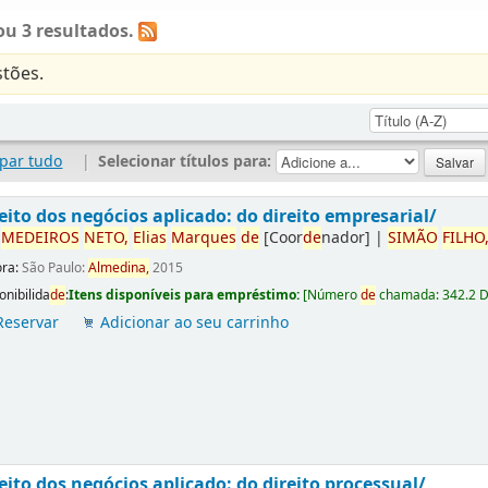
u 3 resultados.
tões.
par tudo
|
Selecionar títulos para:
eito dos negócios aplicado: do direito empresarial/
r
ME
DE
IROS
NETO,
Elias
Marques
de
[Coor
de
nador]
|
SIMÃO
FILHO
ora:
São Paulo:
Almedina,
2015
onibilida
de
:
Itens disponíveis para empréstimo:
[
Número
de
chamada:
342.2 
Reservar
Adicionar ao seu carrinho
eito dos negócios aplicado: do direito processual/