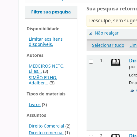
Sua pesquisa retorno
Filtre sua pesquisa
Desculpe, sem suges
Disponibilidade
Não realçar
Limitar aos itens
disponíveis.
Selecionar tudo
Lim
Autores
Dir
1.
MEDEIROS NETO,
po
Elias...
(3)
Edit
SIMÃO FILHO,
Adalber...
(3)
Disp
Tipos de materiais
Livros
(3)
Assuntos
Direito Comercial
(2)
Direito comercial
(1)
Dir
2.