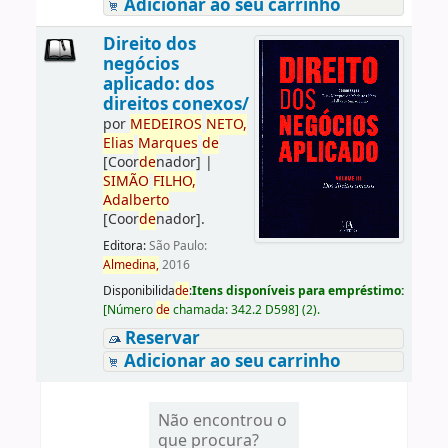
Adicionar ao seu carrinho
Direito dos
negócios
aplicado: dos
direitos conexos/
por
ME
DE
IROS
NETO,
Elias
Marques
de
[Coor
de
nador]
|
SIMÃO
FILHO,
Adalberto
[Coor
de
nador]
.
Editora:
São Paulo:
Almedina,
2016
Disponibilida
de
:
Itens disponíveis para empréstimo:
[
Número
de
chamada:
342.2 D598
]
(2).
Reservar
Adicionar ao seu carrinho
Não encontrou o
que procura?