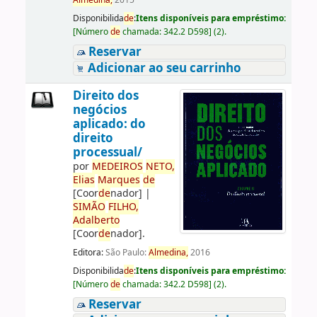
Almedina,
2015
Disponibilida
de
:
Itens disponíveis para empréstimo:
[
Número
de
chamada:
342.2 D598
]
(2).
Reservar
Adicionar ao seu carrinho
Direito dos
negócios
aplicado: do
direito
processual/
por
ME
DE
IROS
NETO,
Elias
Marques
de
[Coor
de
nador]
|
SIMÃO
FILHO,
Adalberto
[Coor
de
nador]
.
Editora:
São Paulo:
Almedina,
2016
Disponibilida
de
:
Itens disponíveis para empréstimo:
[
Número
de
chamada:
342.2 D598
]
(2).
Reservar