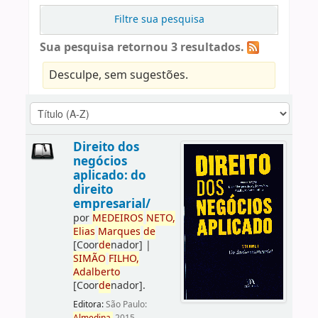
Filtre sua pesquisa
Sua pesquisa retornou 3 resultados.
Desculpe, sem sugestões.
Direito dos
negócios
aplicado: do
direito
empresarial/
por
ME
DE
IROS
NETO,
Elias
Marques
de
[Coor
de
nador]
|
SIMÃO
FILHO,
Adalberto
[Coor
de
nador]
.
Editora:
São Paulo: