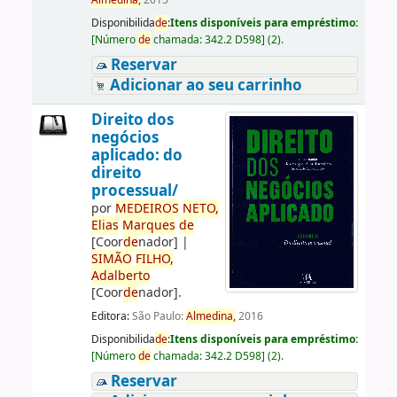
Almedina,
2015
Disponibilida
de
:
Itens disponíveis para empréstimo:
[
Número
de
chamada:
342.2 D598
]
(2).
Reservar
Adicionar ao seu carrinho
Direito dos
negócios
aplicado: do
direito
processual/
por
ME
DE
IROS
NETO,
Elias
Marques
de
[Coor
de
nador]
|
SIMÃO
FILHO,
Adalberto
[Coor
de
nador]
.
Editora:
São Paulo:
Almedina,
2016
Disponibilida
de
:
Itens disponíveis para empréstimo:
[
Número
de
chamada:
342.2 D598
]
(2).
Reservar