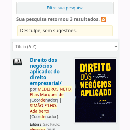
Filtre sua pesquisa
Sua pesquisa retornou 3 resultados.
Desculpe, sem sugestões.
Direito dos
negócios
aplicado: do
direito
empresarial/
por
ME
DE
IROS
NETO,
Elias
Marques
de
[Coor
de
nador]
|
SIMÃO
FILHO,
Adalberto
[Coor
de
nador]
.
Editora:
São Paulo: