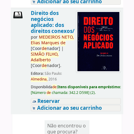
Adicionar ao seu carrinho
Direito dos
negócios
aplicado: dos
direitos conexos/
por
ME
DE
IROS
NETO,
Elias
Marques
de
[Coor
de
nador]
|
SIMÃO
FILHO,
Adalberto
[Coor
de
nador]
.
Editora:
São Paulo:
Almedina,
2016
Disponibilida
de
:
Itens disponíveis para empréstimo:
[
Número
de
chamada:
342.2 D598
]
(2).
Reservar
Adicionar ao seu carrinho
Não encontrou o
que procura?