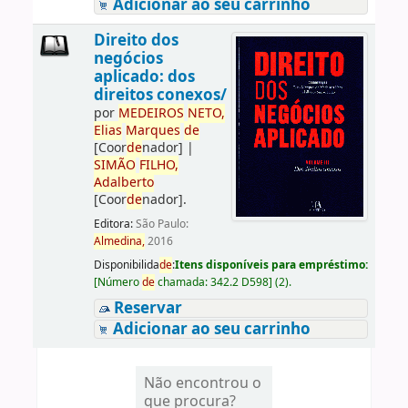
Adicionar ao seu carrinho
Direito dos
negócios
aplicado: dos
direitos conexos/
por
ME
DE
IROS
NETO,
Elias
Marques
de
[Coor
de
nador]
|
SIMÃO
FILHO,
Adalberto
[Coor
de
nador]
.
Editora:
São Paulo:
Almedina,
2016
Disponibilida
de
:
Itens disponíveis para empréstimo:
[
Número
de
chamada:
342.2 D598
]
(2).
Reservar
Adicionar ao seu carrinho
Não encontrou o
que procura?