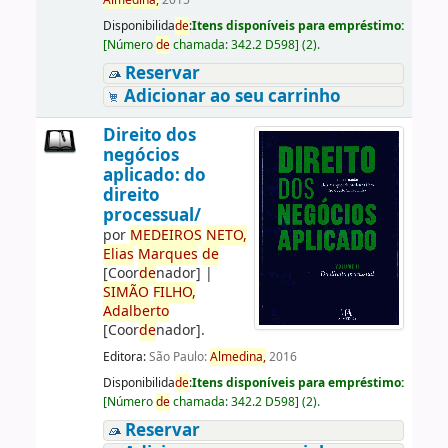
Almedina,
2015
Disponibilida
de
:
Itens disponíveis para empréstimo:
[
Número
de
chamada:
342.2 D598
]
(2).
Reservar
Adicionar ao seu carrinho
Direito dos
negócios
aplicado: do
direito
processual/
por
ME
DE
IROS
NETO,
Elias
Marques
de
[Coor
de
nador]
|
SIMÃO
FILHO,
Adalberto
[Coor
de
nador]
.
Editora:
São Paulo:
Almedina,
2016
Disponibilida
de
:
Itens disponíveis para empréstimo:
[
Número
de
chamada:
342.2 D598
]
(2).
Reservar