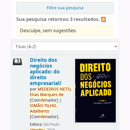
Filtre sua pesquisa
Sua pesquisa retornou 3 resultados.
Desculpe, sem sugestões.
Direito dos
negócios
aplicado: do
direito
empresarial/
por
ME
DE
IROS
NETO,
Elias
Marques
de
[Coor
de
nador]
|
SIMÃO
FILHO,
Adalberto
[Coor
de
nador]
.
Editora:
São Paulo: