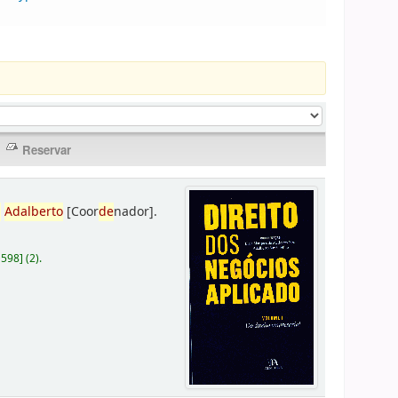
,
Adalberto
[Coor
de
nador]
.
D598
]
(2).