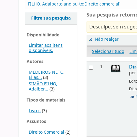
FILHO, Adalberto and su-to:Direito comercial'
Sua pesquisa retorno
Filtre sua pesquisa
Desculpe, sem suges
Disponibilidade
Não realçar
Limitar aos itens
disponíveis.
Selecionar tudo
Lim
Autores
Dir
1.
MEDEIROS NETO,
po
Elias...
(3)
Edit
SIMÃO FILHO,
Adalber...
(3)
Disp
Tipos de materiais
Livros
(3)
Assuntos
Direito Comercial
(2)