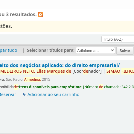
u 3 resultados.
tões.
par tudo
|
Selecionar títulos para:
eito dos negócios aplicado: do direito empresarial/
r
ME
DE
IROS
NETO,
Elias
Marques
de
[Coor
de
nador]
|
SIMÃO
FILHO
ora:
São Paulo:
Almedina,
2015
onibilida
de
:
Itens disponíveis para empréstimo:
[
Número
de
chamada:
342.2 
Reservar
Adicionar ao seu carrinho