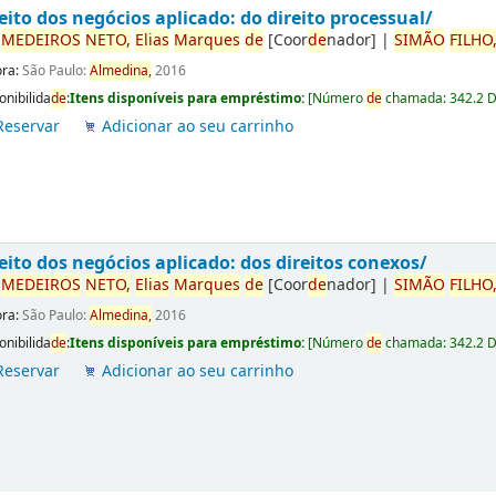
eito dos negócios aplicado: do direito processual/
r
ME
DE
IROS
NETO,
Elias
Marques
de
[Coor
de
nador]
|
SIMÃO
FILHO
ora:
São Paulo:
Almedina,
2016
onibilida
de
:
Itens disponíveis para empréstimo:
[
Número
de
chamada:
342.2 
Reservar
Adicionar ao seu carrinho
eito dos negócios aplicado: dos direitos conexos/
r
ME
DE
IROS
NETO,
Elias
Marques
de
[Coor
de
nador]
|
SIMÃO
FILHO
ora:
São Paulo:
Almedina,
2016
onibilida
de
:
Itens disponíveis para empréstimo:
[
Número
de
chamada:
342.2 
Reservar
Adicionar ao seu carrinho