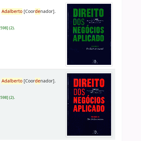
,
Adalberto
[Coor
de
nador]
.
D598
]
(2).
,
Adalberto
[Coor
de
nador]
.
D598
]
(2).