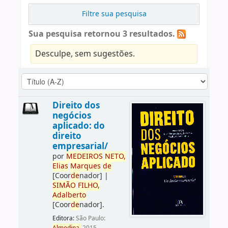
Filtre sua pesquisa
Sua pesquisa retornou 3 resultados.
Desculpe, sem sugestões.
Direito dos
negócios
aplicado: do
direito
empresarial/
por
ME
DE
IROS
NETO,
Elias
Marques
de
[Coor
de
nador]
|
SIMÃO
FILHO,
Adalberto
[Coor
de
nador]
.
Editora:
São Paulo: