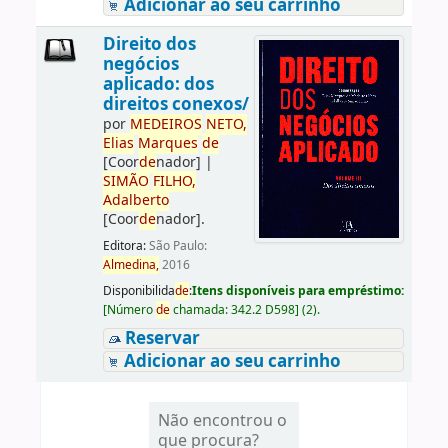
Adicionar ao seu carrinho
Direito dos
negócios
aplicado: dos
direitos conexos/
por
ME
DE
IROS
NETO,
Elias
Marques
de
[Coor
de
nador]
|
SIMÃO
FILHO,
Adalberto
[Coor
de
nador]
.
Editora:
São Paulo:
Almedina,
2016
Disponibilida
de
:
Itens disponíveis para empréstimo:
[
Número
de
chamada:
342.2 D598
]
(2).
Reservar
Adicionar ao seu carrinho
Não encontrou o
que procura?