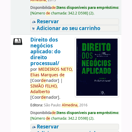
Almedina,
2015
Disponibilida
de
:
Itens disponíveis para empréstimo:
[
Número
de
chamada:
342.2 D598
]
(2).
Reservar
Adicionar ao seu carrinho
Direito dos
negócios
aplicado: do
direito
processual/
por
ME
DE
IROS
NETO,
Elias
Marques
de
[Coor
de
nador]
|
SIMÃO
FILHO,
Adalberto
[Coor
de
nador]
.
Editora:
São Paulo:
Almedina,
2016
Disponibilida
de
:
Itens disponíveis para empréstimo:
[
Número
de
chamada:
342.2 D598
]
(2).
Reservar