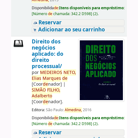
Almedina,
2015
Disponibilida
de
:
Itens disponíveis para empréstimo:
[
Número
de
chamada:
342.2 D598
]
(2).
Reservar
Adicionar ao seu carrinho
Direito dos
negócios
aplicado: do
direito
processual/
por
ME
DE
IROS
NETO,
Elias
Marques
de
[Coor
de
nador]
|
SIMÃO
FILHO,
Adalberto
[Coor
de
nador]
.
Editora:
São Paulo:
Almedina,
2016
Disponibilida
de
:
Itens disponíveis para empréstimo:
[
Número
de
chamada:
342.2 D598
]
(2).
Reservar