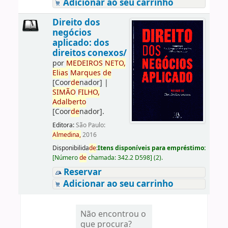
Adicionar ao seu carrinho
Direito dos
negócios
aplicado: dos
direitos conexos/
por
ME
DE
IROS
NETO,
Elias
Marques
de
[Coor
de
nador]
|
SIMÃO
FILHO,
Adalberto
[Coor
de
nador]
.
Editora:
São Paulo:
Almedina,
2016
Disponibilida
de
:
Itens disponíveis para empréstimo:
[
Número
de
chamada:
342.2 D598
]
(2).
Reservar
Adicionar ao seu carrinho
Não encontrou o
que procura?