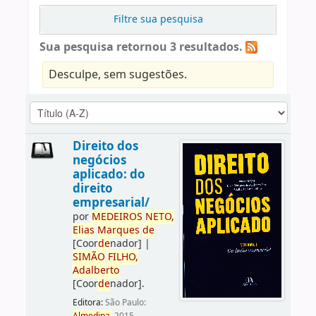
Filtre sua pesquisa
Sua pesquisa retornou 3 resultados.
Desculpe, sem sugestões.
Direito dos
negócios
aplicado: do
direito
empresarial/
por
ME
DE
IROS
NETO,
Elias
Marques
de
[Coor
de
nador]
|
SIMÃO
FILHO,
Adalberto
[Coor
de
nador]
.
Editora:
São Paulo: