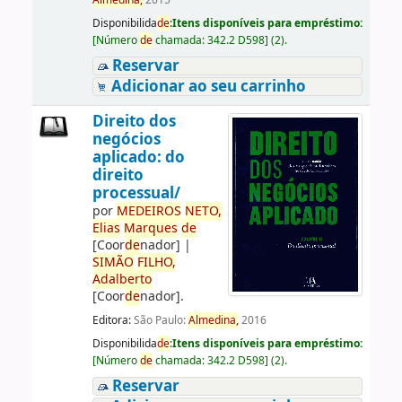
Almedina,
2015
Disponibilida
de
:
Itens disponíveis para empréstimo:
[
Número
de
chamada:
342.2 D598
]
(2).
Reservar
Adicionar ao seu carrinho
Direito dos
negócios
aplicado: do
direito
processual/
por
ME
DE
IROS
NETO,
Elias
Marques
de
[Coor
de
nador]
|
SIMÃO
FILHO,
Adalberto
[Coor
de
nador]
.
Editora:
São Paulo:
Almedina,
2016
Disponibilida
de
:
Itens disponíveis para empréstimo:
[
Número
de
chamada:
342.2 D598
]
(2).
Reservar