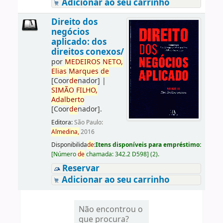
Adicionar ao seu carrinho
Direito dos
negócios
aplicado: dos
direitos conexos/
por
ME
DE
IROS
NETO,
Elias
Marques
de
[Coor
de
nador]
|
SIMÃO
FILHO,
Adalberto
[Coor
de
nador]
.
Editora:
São Paulo:
Almedina,
2016
Disponibilida
de
:
Itens disponíveis para empréstimo:
[
Número
de
chamada:
342.2 D598
]
(2).
Reservar
Adicionar ao seu carrinho
Não encontrou o
que procura?