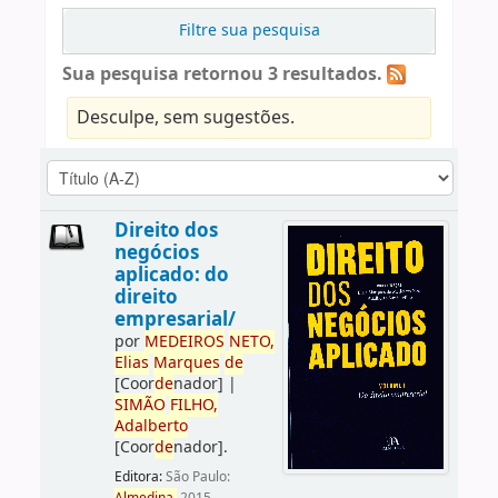
Filtre sua pesquisa
Sua pesquisa retornou 3 resultados.
Desculpe, sem sugestões.
Direito dos
negócios
aplicado: do
direito
empresarial/
por
ME
DE
IROS
NETO,
Elias
Marques
de
[Coor
de
nador]
|
SIMÃO
FILHO,
Adalberto
[Coor
de
nador]
.
Editora:
São Paulo: