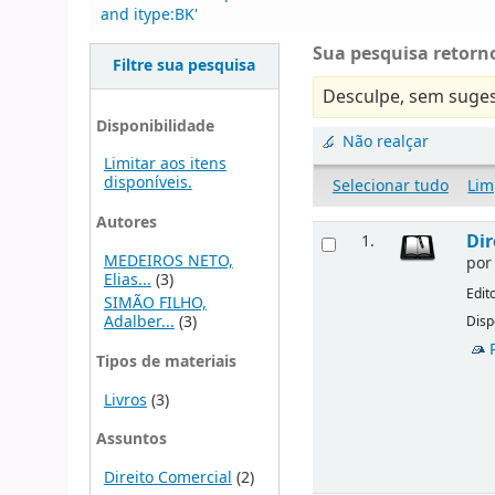
and itype:BK'
Sua pesquisa retorno
Filtre sua pesquisa
Desculpe, sem suges
Disponibilidade
Não realçar
Limitar aos itens
disponíveis.
Selecionar tudo
Lim
Autores
Dir
1.
MEDEIROS NETO,
po
Elias...
(3)
Edit
SIMÃO FILHO,
Adalber...
(3)
Disp
Tipos de materiais
Livros
(3)
Assuntos
Direito Comercial
(2)