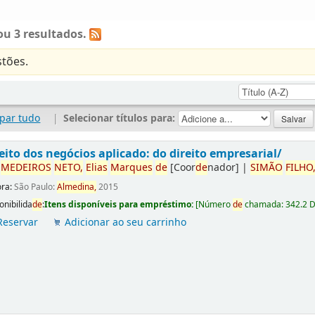
u 3 resultados.
tões.
par tudo
|
Selecionar títulos para:
eito dos negócios aplicado: do direito empresarial/
r
ME
DE
IROS
NETO,
Elias
Marques
de
[Coor
de
nador]
|
SIMÃO
FILHO
ora:
São Paulo:
Almedina,
2015
onibilida
de
:
Itens disponíveis para empréstimo:
[
Número
de
chamada:
342.2 
Reservar
Adicionar ao seu carrinho