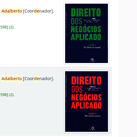
,
Adalberto
[Coor
de
nador]
.
D598
]
(2).
,
Adalberto
[Coor
de
nador]
.
D598
]
(2).