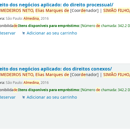
eito dos negócios aplicado: do direito processual/
r
ME
DE
IROS
NETO,
Elias
Marques
de
[Coor
de
nador]
|
SIMÃO
FILHO
ora:
São Paulo:
Almedina,
2016
onibilida
de
:
Itens disponíveis para empréstimo:
[
Número
de
chamada:
342.2 
Reservar
Adicionar ao seu carrinho
eito dos negócios aplicado: dos direitos conexos/
r
ME
DE
IROS
NETO,
Elias
Marques
de
[Coor
de
nador]
|
SIMÃO
FILHO
ora:
São Paulo:
Almedina,
2016
onibilida
de
:
Itens disponíveis para empréstimo:
[
Número
de
chamada:
342.2 
Reservar
Adicionar ao seu carrinho