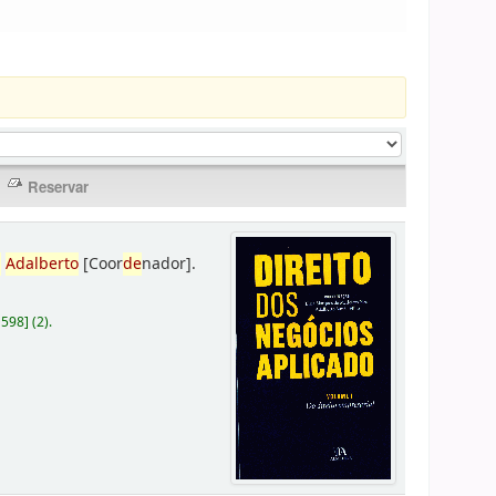
,
Adalberto
[Coor
de
nador]
.
D598
]
(2).