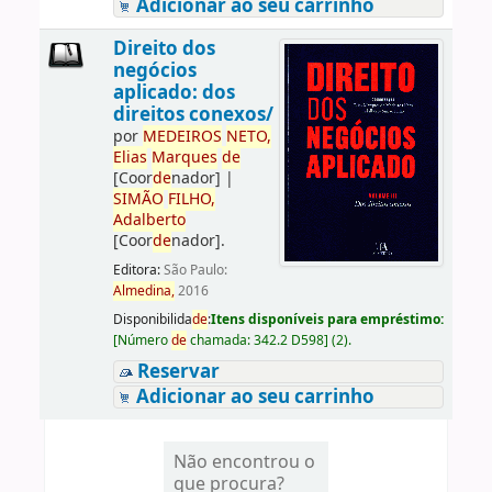
Adicionar ao seu carrinho
Direito dos
negócios
aplicado: dos
direitos conexos/
por
ME
DE
IROS
NETO,
Elias
Marques
de
[Coor
de
nador]
|
SIMÃO
FILHO,
Adalberto
[Coor
de
nador]
.
Editora:
São Paulo:
Almedina,
2016
Disponibilida
de
:
Itens disponíveis para empréstimo:
[
Número
de
chamada:
342.2 D598
]
(2).
Reservar
Adicionar ao seu carrinho
Não encontrou o
que procura?