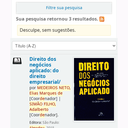
Filtre sua pesquisa
Sua pesquisa retornou 3 resultados.
Desculpe, sem sugestões.
Direito dos
negócios
aplicado: do
direito
empresarial/
por
ME
DE
IROS
NETO,
Elias
Marques
de
[Coor
de
nador]
|
SIMÃO
FILHO,
Adalberto
[Coor
de
nador]
.
Editora:
São Paulo: