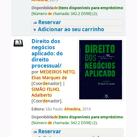
Almedina,
2015
Disponibilida
de
:
Itens disponíveis para empréstimo:
[
Número
de
chamada:
342.2 D598
]
(2).
Reservar
Adicionar ao seu carrinho
Direito dos
negócios
aplicado: do
direito
processual/
por
ME
DE
IROS
NETO,
Elias
Marques
de
[Coor
de
nador]
|
SIMÃO
FILHO,
Adalberto
[Coor
de
nador]
.
Editora:
São Paulo:
Almedina,
2016
Disponibilida
de
:
Itens disponíveis para empréstimo:
[
Número
de
chamada:
342.2 D598
]
(2).
Reservar