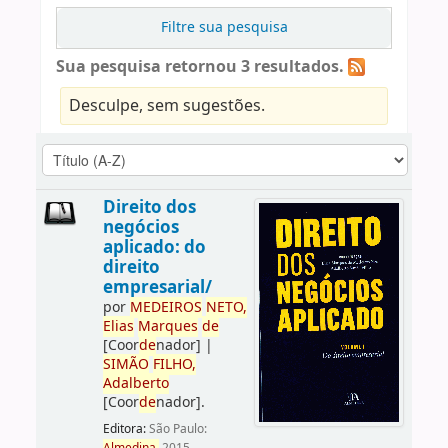
Filtre sua pesquisa
Sua pesquisa retornou 3 resultados.
Desculpe, sem sugestões.
Direito dos
negócios
aplicado: do
direito
empresarial/
por
ME
DE
IROS
NETO,
Elias
Marques
de
[Coor
de
nador]
|
SIMÃO
FILHO,
Adalberto
[Coor
de
nador]
.
Editora:
São Paulo: