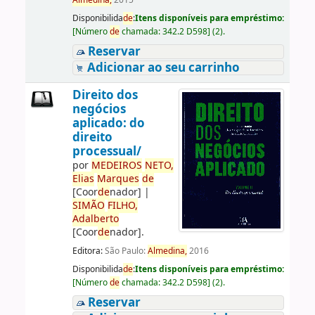
Almedina,
2015
Disponibilida
de
:
Itens disponíveis para empréstimo:
[
Número
de
chamada:
342.2 D598
]
(2).
Reservar
Adicionar ao seu carrinho
Direito dos
negócios
aplicado: do
direito
processual/
por
ME
DE
IROS
NETO,
Elias
Marques
de
[Coor
de
nador]
|
SIMÃO
FILHO,
Adalberto
[Coor
de
nador]
.
Editora:
São Paulo:
Almedina,
2016
Disponibilida
de
:
Itens disponíveis para empréstimo:
[
Número
de
chamada:
342.2 D598
]
(2).
Reservar