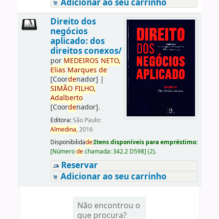
Adicionar ao seu carrinho
Direito dos
negócios
aplicado: dos
direitos conexos/
por
ME
DE
IROS
NETO,
Elias
Marques
de
[Coor
de
nador]
|
SIMÃO
FILHO,
Adalberto
[Coor
de
nador]
.
Editora:
São Paulo:
Almedina,
2016
Disponibilida
de
:
Itens disponíveis para empréstimo:
[
Número
de
chamada:
342.2 D598
]
(2).
Reservar
Adicionar ao seu carrinho
Não encontrou o
que procura?