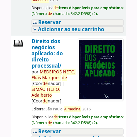
Almedina,
2015
Disponibilida
de
:
Itens disponíveis para empréstimo:
[
Número
de
chamada:
342.2 D598
]
(2).
Reservar
Adicionar ao seu carrinho
Direito dos
negócios
aplicado: do
direito
processual/
por
ME
DE
IROS
NETO,
Elias
Marques
de
[Coor
de
nador]
|
SIMÃO
FILHO,
Adalberto
[Coor
de
nador]
.
Editora:
São Paulo:
Almedina,
2016
Disponibilida
de
:
Itens disponíveis para empréstimo:
[
Número
de
chamada:
342.2 D598
]
(2).
Reservar