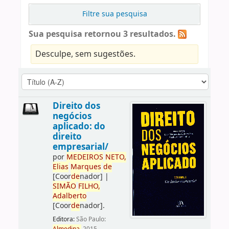
Filtre sua pesquisa
Sua pesquisa retornou 3 resultados.
Desculpe, sem sugestões.
Direito dos
negócios
aplicado: do
direito
empresarial/
por
ME
DE
IROS
NETO,
Elias
Marques
de
[Coor
de
nador]
|
SIMÃO
FILHO,
Adalberto
[Coor
de
nador]
.
Editora:
São Paulo: