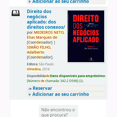
Adicionar ao seu carrinho
Direito dos
negócios
aplicado: dos
direitos conexos/
por
ME
DE
IROS
NETO,
Elias
Marques
de
[Coor
de
nador]
|
SIMÃO
FILHO,
Adalberto
[Coor
de
nador]
.
Editora:
São Paulo:
Almedina,
2016
Disponibilida
de
:
Itens disponíveis para empréstimo:
[
Número
de
chamada:
342.2 D598
]
(2).
Reservar
Adicionar ao seu carrinho
Não encontrou o
que procura?