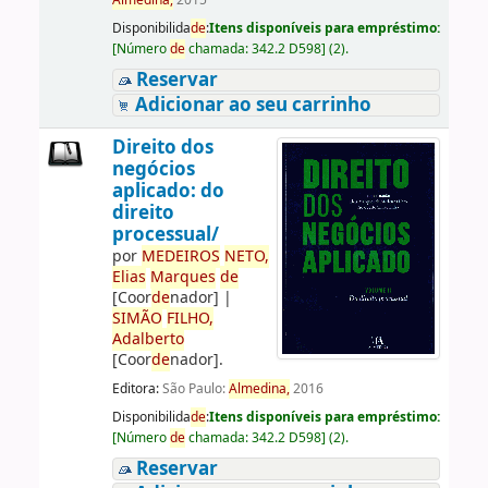
Almedina,
2015
Disponibilida
de
:
Itens disponíveis para empréstimo:
[
Número
de
chamada:
342.2 D598
]
(2).
Reservar
Adicionar ao seu carrinho
Direito dos
negócios
aplicado: do
direito
processual/
por
ME
DE
IROS
NETO,
Elias
Marques
de
[Coor
de
nador]
|
SIMÃO
FILHO,
Adalberto
[Coor
de
nador]
.
Editora:
São Paulo:
Almedina,
2016
Disponibilida
de
:
Itens disponíveis para empréstimo:
[
Número
de
chamada:
342.2 D598
]
(2).
Reservar