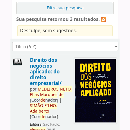
Filtre sua pesquisa
Sua pesquisa retornou 3 resultados.
Desculpe, sem sugestões.
Direito dos
negócios
aplicado: do
direito
empresarial/
por
ME
DE
IROS
NETO,
Elias
Marques
de
[Coor
de
nador]
|
SIMÃO
FILHO,
Adalberto
[Coor
de
nador]
.
Editora:
São Paulo: