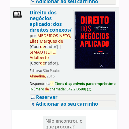
Adicionar ao seu carrinho
Direito dos
negócios
aplicado: dos
direitos conexos/
por
ME
DE
IROS
NETO,
Elias
Marques
de
[Coor
de
nador]
|
SIMÃO
FILHO,
Adalberto
[Coor
de
nador]
.
Editora:
São Paulo:
Almedina,
2016
Disponibilida
de
:
Itens disponíveis para empréstimo:
[
Número
de
chamada:
342.2 D598
]
(2).
Reservar
Adicionar ao seu carrinho
Não encontrou o
que procura?