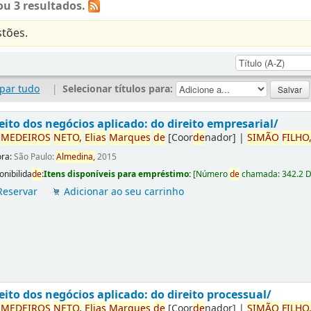
u 3 resultados.
tões.
par tudo
|
Selecionar títulos para:
eito dos negócios aplicado: do direito empresarial/
r
ME
DE
IROS
NETO,
Elias
Marques
de
[Coor
de
nador]
|
SIMÃO
FILHO
ora:
São Paulo:
Almedina,
2015
onibilida
de
:
Itens disponíveis para empréstimo:
[
Número
de
chamada:
342.2 
Reservar
Adicionar ao seu carrinho
eito dos negócios aplicado: do direito processual/
r
ME
DE
IROS
NETO,
Elias
Marques
de
[Coor
de
nador]
|
SIMÃO
FILHO