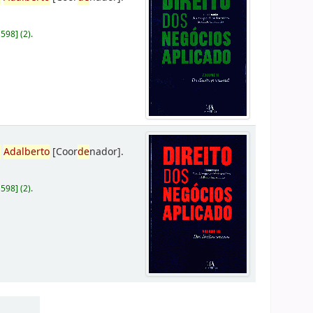
D598
]
(2).
,
Adalberto
[Coor
de
nador]
.
D598
]
(2).