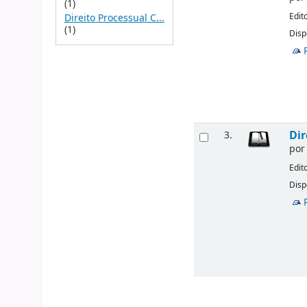
(1)
Edit
Direito Processual C...
(1)
Disp
Dir
3.
po
Edit
Disp