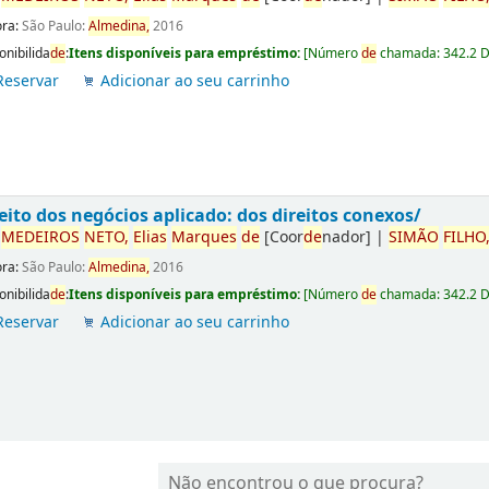
ora:
São Paulo:
Almedina,
2016
onibilida
de
:
Itens disponíveis para empréstimo:
[
Número
de
chamada:
342.2 
Reservar
Adicionar ao seu carrinho
eito dos negócios aplicado: dos direitos conexos/
r
ME
DE
IROS
NETO,
Elias
Marques
de
[Coor
de
nador]
|
SIMÃO
FILHO
ora:
São Paulo:
Almedina,
2016
onibilida
de
:
Itens disponíveis para empréstimo:
[
Número
de
chamada:
342.2 
Reservar
Adicionar ao seu carrinho
Não encontrou o que procura?