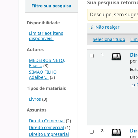
Sua pesquisa retorno
Filtre sua pesquisa
Desculpe, sem suges
Disponibilidade
Não realçar
Limitar aos itens
disponíveis.
Selecionar tudo
Lim
Autores
Dir
1.
MEDEIROS NETO,
po
Elias...
(3)
Edit
SIMÃO FILHO,
Adalber...
(3)
Disp
Tipos de materiais
Livros
(3)
Assuntos
Direito Comercial
(2)
Direito comercial
(1)
Dir
2.
Direito Empresarial
po