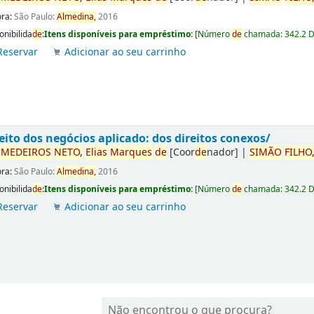
ora:
São Paulo:
Almedina,
2016
onibilida
de
:
Itens disponíveis para empréstimo:
[
Número
de
chamada:
342.2 
Reservar
Adicionar ao seu carrinho
eito dos negócios aplicado: dos direitos conexos/
r
ME
DE
IROS
NETO,
Elias
Marques
de
[Coor
de
nador]
|
SIMÃO
FILHO
ora:
São Paulo:
Almedina,
2016
onibilida
de
:
Itens disponíveis para empréstimo:
[
Número
de
chamada:
342.2 
Reservar
Adicionar ao seu carrinho
Não encontrou o que procura?