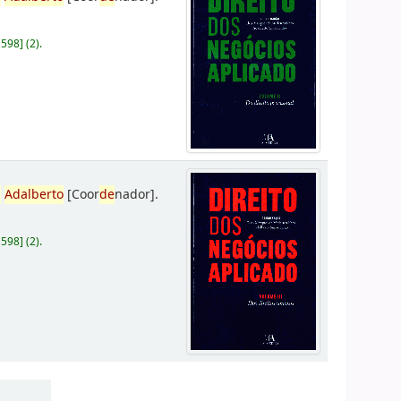
D598
]
(2).
,
Adalberto
[Coor
de
nador]
.
D598
]
(2).