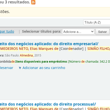
u 3 resultados.
tões.
par tudo
|
Selecionar títulos para:
eito dos negócios aplicado: do direito empresarial/
r
ME
DE
IROS
NETO,
Elias
Marques
de
[Coor
de
nador]
|
SIMÃO
FILHO
ora:
São Paulo:
Almedina,
2015
onibilida
de
:
Itens disponíveis para empréstimo:
[
Número
de
chamada:
342.2 
Reservar
Adicionar ao seu carrinho
eito dos negócios aplicado: do direito processual/
r
ME
DE
IROS
NETO,
Elias
Marques
de
[Coor
de
nador]
|
SIMÃO
FILHO