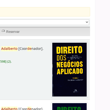
,
Adalberto
[Coor
de
nador]
.
D598
]
(2).
,
Adalberto
[Coor
de
nador]
.