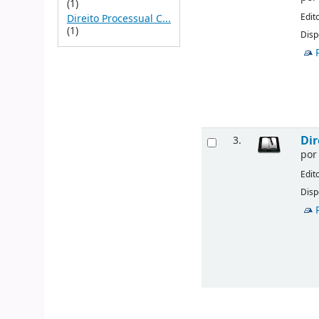
(1)
Edit
Direito Processual C...
(1)
Disp
Dir
3.
po
Edit
Disp