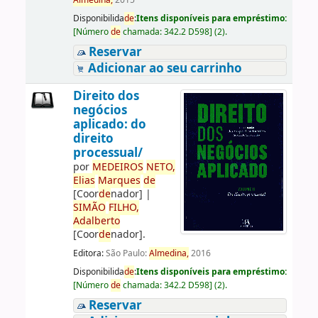
Almedina,
2015
Disponibilida
de
:
Itens disponíveis para empréstimo:
[
Número
de
chamada:
342.2 D598
]
(2).
Reservar
Adicionar ao seu carrinho
Direito dos
negócios
aplicado: do
direito
processual/
por
ME
DE
IROS
NETO,
Elias
Marques
de
[Coor
de
nador]
|
SIMÃO
FILHO,
Adalberto
[Coor
de
nador]
.
Editora:
São Paulo:
Almedina,
2016
Disponibilida
de
:
Itens disponíveis para empréstimo:
[
Número
de
chamada:
342.2 D598
]
(2).
Reservar