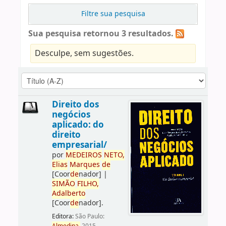
Filtre sua pesquisa
Sua pesquisa retornou 3 resultados.
Desculpe, sem sugestões.
Direito dos
negócios
aplicado: do
direito
empresarial/
por
ME
DE
IROS
NETO,
Elias
Marques
de
[Coor
de
nador]
|
SIMÃO
FILHO,
Adalberto
[Coor
de
nador]
.
Editora:
São Paulo: