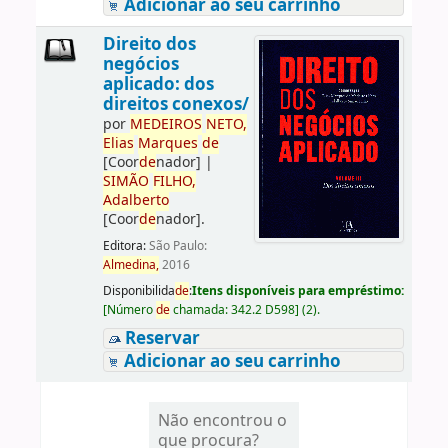
Adicionar ao seu carrinho
Direito dos
negócios
aplicado: dos
direitos conexos/
por
ME
DE
IROS
NETO,
Elias
Marques
de
[Coor
de
nador]
|
SIMÃO
FILHO,
Adalberto
[Coor
de
nador]
.
Editora:
São Paulo:
Almedina,
2016
Disponibilida
de
:
Itens disponíveis para empréstimo:
[
Número
de
chamada:
342.2 D598
]
(2).
Reservar
Adicionar ao seu carrinho
Não encontrou o
que procura?