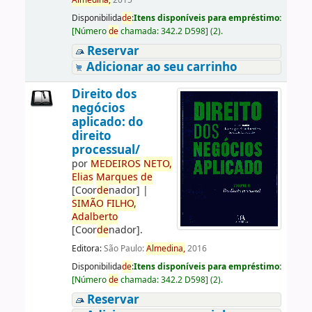
Almedina,
2015
Disponibilida
de
:
Itens disponíveis para empréstimo:
[
Número
de
chamada:
342.2 D598
]
(2).
Reservar
Adicionar ao seu carrinho
Direito dos
negócios
aplicado: do
direito
processual/
por
ME
DE
IROS
NETO,
Elias
Marques
de
[Coor
de
nador]
|
SIMÃO
FILHO,
Adalberto
[Coor
de
nador]
.
Editora:
São Paulo:
Almedina,
2016
Disponibilida
de
:
Itens disponíveis para empréstimo:
[
Número
de
chamada:
342.2 D598
]
(2).
Reservar