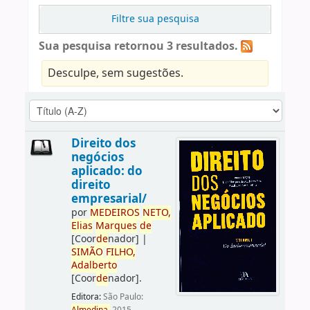
Filtre sua pesquisa
Sua pesquisa retornou 3 resultados.
Desculpe, sem sugestões.
Direito dos
negócios
aplicado: do
direito
empresarial/
por
ME
DE
IROS
NETO,
Elias
Marques
de
[Coor
de
nador]
|
SIMÃO
FILHO,
Adalberto
[Coor
de
nador]
.
Editora:
São Paulo: