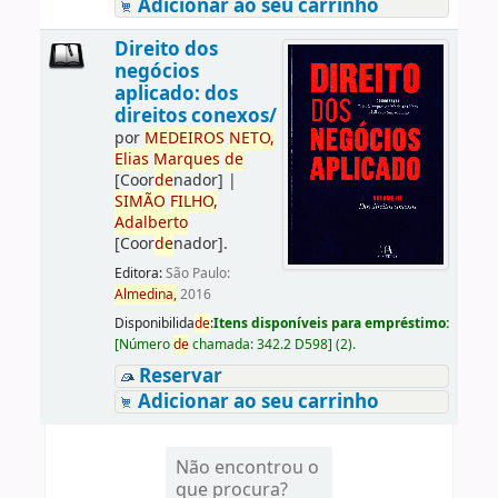
Adicionar ao seu carrinho
Direito dos
negócios
aplicado: dos
direitos conexos/
por
ME
DE
IROS
NETO,
Elias
Marques
de
[Coor
de
nador]
|
SIMÃO
FILHO,
Adalberto
[Coor
de
nador]
.
Editora:
São Paulo:
Almedina,
2016
Disponibilida
de
:
Itens disponíveis para empréstimo:
[
Número
de
chamada:
342.2 D598
]
(2).
Reservar
Adicionar ao seu carrinho
Não encontrou o
que procura?