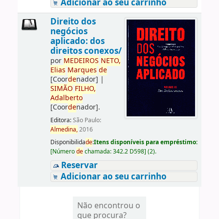
Adicionar ao seu carrinho
Direito dos
negócios
aplicado: dos
direitos conexos/
por
ME
DE
IROS
NETO,
Elias
Marques
de
[Coor
de
nador]
|
SIMÃO
FILHO,
Adalberto
[Coor
de
nador]
.
Editora:
São Paulo:
Almedina,
2016
Disponibilida
de
:
Itens disponíveis para empréstimo:
[
Número
de
chamada:
342.2 D598
]
(2).
Reservar
Adicionar ao seu carrinho
Não encontrou o
que procura?