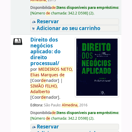
Almedina,
2015
Disponibilida
de
:
Itens disponíveis para empréstimo:
[
Número
de
chamada:
342.2 D598
]
(2).
Reservar
Adicionar ao seu carrinho
Direito dos
negócios
aplicado: do
direito
processual/
por
ME
DE
IROS
NETO,
Elias
Marques
de
[Coor
de
nador]
|
SIMÃO
FILHO,
Adalberto
[Coor
de
nador]
.
Editora:
São Paulo:
Almedina,
2016
Disponibilida
de
:
Itens disponíveis para empréstimo:
[
Número
de
chamada:
342.2 D598
]
(2).
Reservar