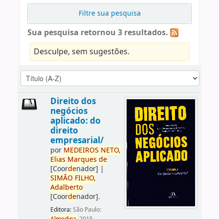
Filtre sua pesquisa
Sua pesquisa retornou 3 resultados.
Desculpe, sem sugestões.
Direito dos
negócios
aplicado: do
direito
empresarial/
por
ME
DE
IROS
NETO,
Elias
Marques
de
[Coor
de
nador]
|
SIMÃO
FILHO,
Adalberto
[Coor
de
nador]
.
Editora:
São Paulo: