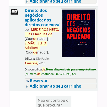
Adicionar ao seu carrinho
Direito dos
negócios
aplicado: dos
direitos conexos/
por
ME
DE
IROS
NETO,
Elias
Marques
de
[Coor
de
nador]
|
SIMÃO
FILHO,
Adalberto
[Coor
de
nador]
.
Editora:
São Paulo:
Almedina,
2016
Disponibilida
de
:
Itens disponíveis para empréstimo:
[
Número
de
chamada:
342.2 D598
]
(2).
Reservar
Adicionar ao seu carrinho
Não encontrou o
que procura?