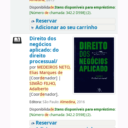
Almedina,
2015
Disponibilida
de
:
Itens disponíveis para empréstimo:
[
Número
de
chamada:
342.2 D598
]
(2).
Reservar
Adicionar ao seu carrinho
Direito dos
negócios
aplicado: do
direito
processual/
por
ME
DE
IROS
NETO,
Elias
Marques
de
[Coor
de
nador]
|
SIMÃO
FILHO,
Adalberto
[Coor
de
nador]
.
Editora:
São Paulo:
Almedina,
2016
Disponibilida
de
:
Itens disponíveis para empréstimo:
[
Número
de
chamada:
342.2 D598
]
(2).
Reservar