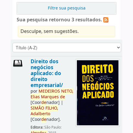
Filtre sua pesquisa
Sua pesquisa retornou 3 resultados.
Desculpe, sem sugestões.
Direito dos
negócios
aplicado: do
direito
empresarial/
por
ME
DE
IROS
NETO,
Elias
Marques
de
[Coor
de
nador]
|
SIMÃO
FILHO,
Adalberto
[Coor
de
nador]
.
Editora:
São Paulo: