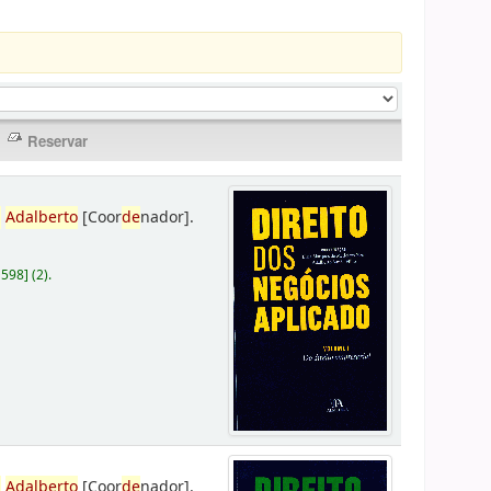
,
Adalberto
[Coor
de
nador]
.
D598
]
(2).
,
Adalberto
[Coor
de
nador]
.