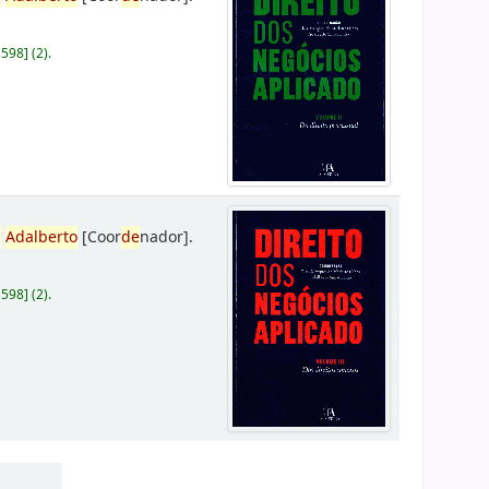
D598
]
(2).
,
Adalberto
[Coor
de
nador]
.
D598
]
(2).