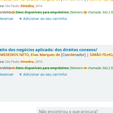
ora:
São Paulo:
Almedina,
2016
onibilida
de
:
Itens disponíveis para empréstimo:
[
Número
de
chamada:
342.2 
Reservar
Adicionar ao seu carrinho
eito dos negócios aplicado: dos direitos conexos/
r
ME
DE
IROS
NETO,
Elias
Marques
de
[Coor
de
nador]
|
SIMÃO
FILHO
ora:
São Paulo:
Almedina,
2016
onibilida
de
:
Itens disponíveis para empréstimo:
[
Número
de
chamada:
342.2 
Reservar
Adicionar ao seu carrinho
Não encontrou o que procura?