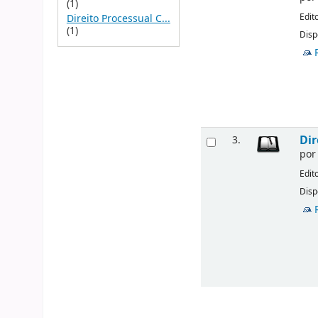
(1)
Edit
Direito Processual C...
(1)
Disp
Dir
3.
po
Edit
Disp