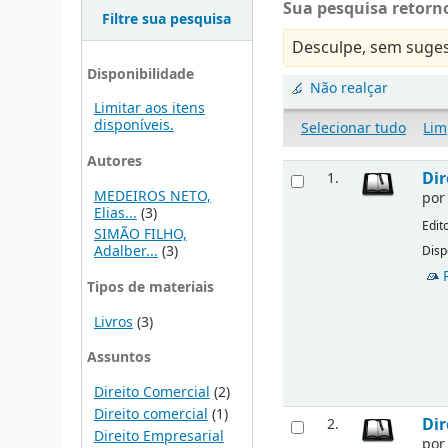
Sua pesquisa retorno
Filtre sua pesquisa
Desculpe, sem suges
Disponibilidade
Não realçar
Limitar aos itens
disponíveis.
Selecionar tudo
Lim
Autores
Dir
1.
MEDEIROS NETO,
po
Elias...
(3)
Edit
SIMÃO FILHO,
Adalber...
(3)
Disp
Tipos de materiais
Livros
(3)
Assuntos
Direito Comercial
(2)
Direito comercial
(1)
Dir
2.
Direito Empresarial
po