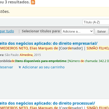
u 3 resultados.
tões.
par tudo
|
Selecionar títulos para:
eito dos negócios aplicado: do direito empresarial/
r
ME
DE
IROS
NETO,
Elias
Marques
de
[Coor
de
nador]
|
SIMÃO
FILHO
ora:
São Paulo:
Almedina,
2015
onibilida
de
:
Itens disponíveis para empréstimo:
[
Número
de
chamada:
342.2 
Reservar
Adicionar ao seu carrinho
eito dos negócios aplicado: do direito processual/
r
ME
DE
IROS
NETO,
Elias
Marques
de
[Coor
de
nador]
|
SIMÃO
FILHO