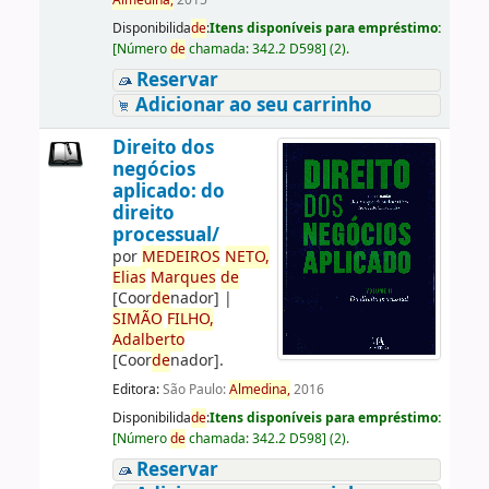
Almedina,
2015
Disponibilida
de
:
Itens disponíveis para empréstimo:
[
Número
de
chamada:
342.2 D598
]
(2).
Reservar
Adicionar ao seu carrinho
Direito dos
negócios
aplicado: do
direito
processual/
por
ME
DE
IROS
NETO,
Elias
Marques
de
[Coor
de
nador]
|
SIMÃO
FILHO,
Adalberto
[Coor
de
nador]
.
Editora:
São Paulo:
Almedina,
2016
Disponibilida
de
:
Itens disponíveis para empréstimo:
[
Número
de
chamada:
342.2 D598
]
(2).
Reservar