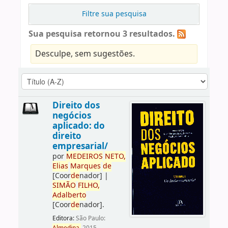
Filtre sua pesquisa
Sua pesquisa retornou 3 resultados.
Desculpe, sem sugestões.
Direito dos
negócios
aplicado: do
direito
empresarial/
por
ME
DE
IROS
NETO,
Elias
Marques
de
[Coor
de
nador]
|
SIMÃO
FILHO,
Adalberto
[Coor
de
nador]
.
Editora:
São Paulo: