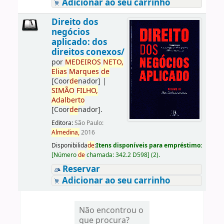
Adicionar ao seu carrinho
Direito dos
negócios
aplicado: dos
direitos conexos/
por
ME
DE
IROS
NETO,
Elias
Marques
de
[Coor
de
nador]
|
SIMÃO
FILHO,
Adalberto
[Coor
de
nador]
.
Editora:
São Paulo:
Almedina,
2016
Disponibilida
de
:
Itens disponíveis para empréstimo:
[
Número
de
chamada:
342.2 D598
]
(2).
Reservar
Adicionar ao seu carrinho
Não encontrou o
que procura?