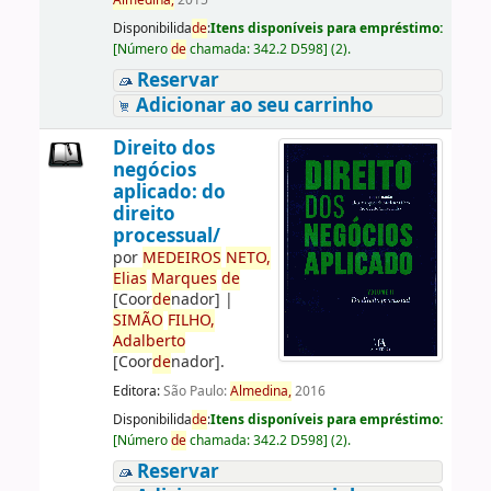
Almedina,
2015
Disponibilida
de
:
Itens disponíveis para empréstimo:
[
Número
de
chamada:
342.2 D598
]
(2).
Reservar
Adicionar ao seu carrinho
Direito dos
negócios
aplicado: do
direito
processual/
por
ME
DE
IROS
NETO,
Elias
Marques
de
[Coor
de
nador]
|
SIMÃO
FILHO,
Adalberto
[Coor
de
nador]
.
Editora:
São Paulo:
Almedina,
2016
Disponibilida
de
:
Itens disponíveis para empréstimo:
[
Número
de
chamada:
342.2 D598
]
(2).
Reservar