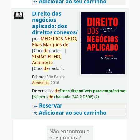
Adicionar ao seu carrinho
Direito dos
negócios
aplicado: dos
direitos conexos/
por
ME
DE
IROS
NETO,
Elias
Marques
de
[Coor
de
nador]
|
SIMÃO
FILHO,
Adalberto
[Coor
de
nador]
.
Editora:
São Paulo:
Almedina,
2016
Disponibilida
de
:
Itens disponíveis para empréstimo:
[
Número
de
chamada:
342.2 D598
]
(2).
Reservar
Adicionar ao seu carrinho
Não encontrou o
que procura?