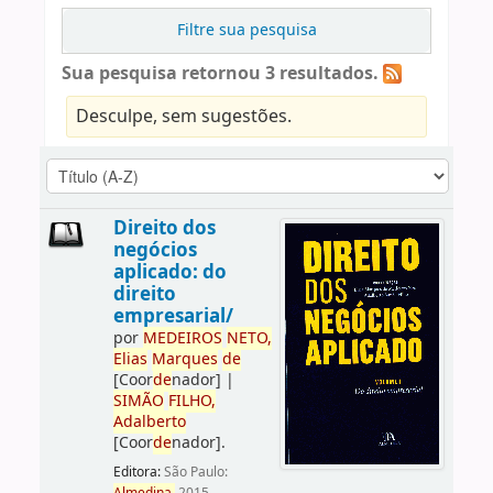
Filtre sua pesquisa
Sua pesquisa retornou 3 resultados.
Desculpe, sem sugestões.
Direito dos
negócios
aplicado: do
direito
empresarial/
por
ME
DE
IROS
NETO,
Elias
Marques
de
[Coor
de
nador]
|
SIMÃO
FILHO,
Adalberto
[Coor
de
nador]
.
Editora:
São Paulo: