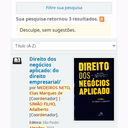
Filtre sua pesquisa
Sua pesquisa retornou 3 resultados.
Desculpe, sem sugestões.
Direito dos
negócios
aplicado: do
direito
empresarial/
por
ME
DE
IROS
NETO,
Elias
Marques
de
[Coor
de
nador]
|
SIMÃO
FILHO,
Adalberto
[Coor
de
nador]
.
Editora:
São Paulo: