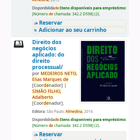
Almedina,
2015
Disponibilida
de
:
Itens disponíveis para empréstimo:
[
Número
de
chamada:
342.2 D598
]
(2).
Reservar
Adicionar ao seu carrinho
Direito dos
negócios
aplicado: do
direito
processual/
por
ME
DE
IROS
NETO,
Elias
Marques
de
[Coor
de
nador]
|
SIMÃO
FILHO,
Adalberto
[Coor
de
nador]
.
Editora:
São Paulo:
Almedina,
2016
Disponibilida
de
:
Itens disponíveis para empréstimo:
[
Número
de
chamada:
342.2 D598
]
(2).
Reservar