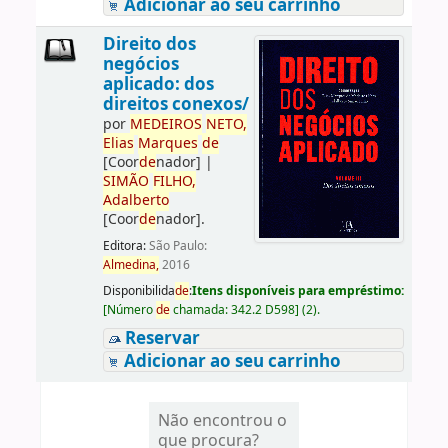
Adicionar ao seu carrinho
Direito dos
negócios
aplicado: dos
direitos conexos/
por
ME
DE
IROS
NETO,
Elias
Marques
de
[Coor
de
nador]
|
SIMÃO
FILHO,
Adalberto
[Coor
de
nador]
.
Editora:
São Paulo:
Almedina,
2016
Disponibilida
de
:
Itens disponíveis para empréstimo:
[
Número
de
chamada:
342.2 D598
]
(2).
Reservar
Adicionar ao seu carrinho
Não encontrou o
que procura?