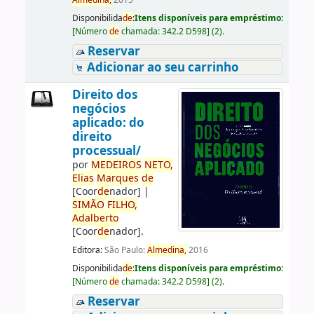
Almedina,
2015
Disponibilida
de
:
Itens disponíveis para empréstimo:
[
Número
de
chamada:
342.2 D598
]
(2).
Reservar
Adicionar ao seu carrinho
Direito dos
negócios
aplicado: do
direito
processual/
por
ME
DE
IROS
NETO,
Elias
Marques
de
[Coor
de
nador]
|
SIMÃO
FILHO,
Adalberto
[Coor
de
nador]
.
Editora:
São Paulo:
Almedina,
2016
Disponibilida
de
:
Itens disponíveis para empréstimo:
[
Número
de
chamada:
342.2 D598
]
(2).
Reservar