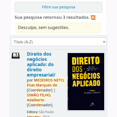
Filtre sua pesquisa
Sua pesquisa retornou 3 resultados.
Desculpe, sem sugestões.
Direito dos
negócios
aplicado: do
direito
empresarial/
por
ME
DE
IROS
NETO,
Elias
Marques
de
[Coor
de
nador]
|
SIMÃO
FILHO,
Adalberto
[Coor
de
nador]
.
Editora:
São Paulo: