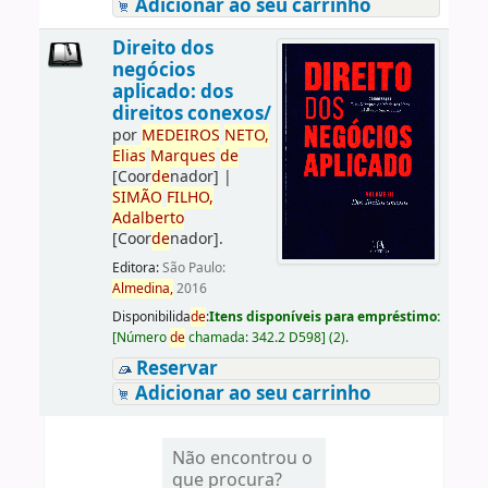
Adicionar ao seu carrinho
Direito dos
negócios
aplicado: dos
direitos conexos/
por
ME
DE
IROS
NETO,
Elias
Marques
de
[Coor
de
nador]
|
SIMÃO
FILHO,
Adalberto
[Coor
de
nador]
.
Editora:
São Paulo:
Almedina,
2016
Disponibilida
de
:
Itens disponíveis para empréstimo:
[
Número
de
chamada:
342.2 D598
]
(2).
Reservar
Adicionar ao seu carrinho
Não encontrou o
que procura?