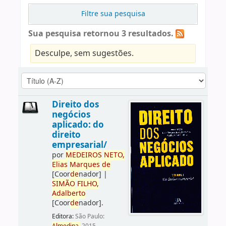
Filtre sua pesquisa
Sua pesquisa retornou 3 resultados.
Desculpe, sem sugestões.
Direito dos
negócios
aplicado: do
direito
empresarial/
por
ME
DE
IROS
NETO,
Elias
Marques
de
[Coor
de
nador]
|
SIMÃO
FILHO,
Adalberto
[Coor
de
nador]
.
Editora:
São Paulo: