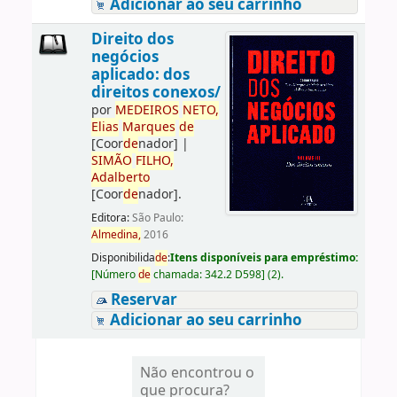
Adicionar ao seu carrinho
Direito dos
negócios
aplicado: dos
direitos conexos/
por
ME
DE
IROS
NETO,
Elias
Marques
de
[Coor
de
nador]
|
SIMÃO
FILHO,
Adalberto
[Coor
de
nador]
.
Editora:
São Paulo:
Almedina,
2016
Disponibilida
de
:
Itens disponíveis para empréstimo:
[
Número
de
chamada:
342.2 D598
]
(2).
Reservar
Adicionar ao seu carrinho
Não encontrou o
que procura?