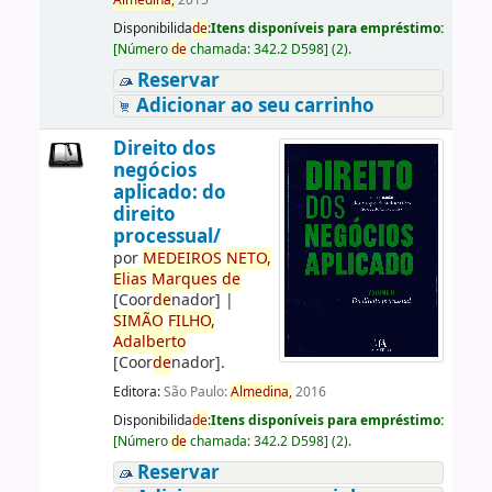
Almedina,
2015
Disponibilida
de
:
Itens disponíveis para empréstimo:
[
Número
de
chamada:
342.2 D598
]
(2).
Reservar
Adicionar ao seu carrinho
Direito dos
negócios
aplicado: do
direito
processual/
por
ME
DE
IROS
NETO,
Elias
Marques
de
[Coor
de
nador]
|
SIMÃO
FILHO,
Adalberto
[Coor
de
nador]
.
Editora:
São Paulo:
Almedina,
2016
Disponibilida
de
:
Itens disponíveis para empréstimo:
[
Número
de
chamada:
342.2 D598
]
(2).
Reservar