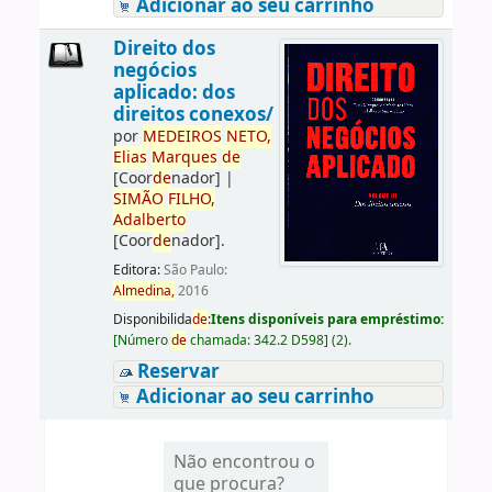
Adicionar ao seu carrinho
Direito dos
negócios
aplicado: dos
direitos conexos/
por
ME
DE
IROS
NETO,
Elias
Marques
de
[Coor
de
nador]
|
SIMÃO
FILHO,
Adalberto
[Coor
de
nador]
.
Editora:
São Paulo:
Almedina,
2016
Disponibilida
de
:
Itens disponíveis para empréstimo:
[
Número
de
chamada:
342.2 D598
]
(2).
Reservar
Adicionar ao seu carrinho
Não encontrou o
que procura?