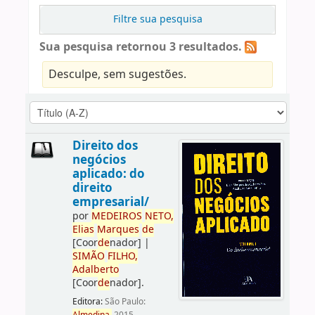
Filtre sua pesquisa
Sua pesquisa retornou 3 resultados.
Desculpe, sem sugestões.
Direito dos
negócios
aplicado: do
direito
empresarial/
por
ME
DE
IROS
NETO,
Elias
Marques
de
[Coor
de
nador]
|
SIMÃO
FILHO,
Adalberto
[Coor
de
nador]
.
Editora:
São Paulo: