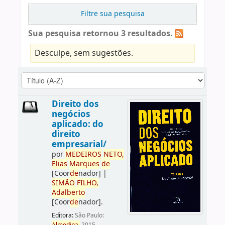
Filtre sua pesquisa
Sua pesquisa retornou 3 resultados.
Desculpe, sem sugestões.
Direito dos
negócios
aplicado: do
direito
empresarial/
por
ME
DE
IROS
NETO,
Elias
Marques
de
[Coor
de
nador]
|
SIMÃO
FILHO,
Adalberto
[Coor
de
nador]
.
Editora:
São Paulo: