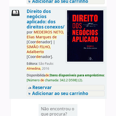
Adicionar ao seu carrinho
Direito dos
negócios
aplicado: dos
direitos conexos/
por
ME
DE
IROS
NETO,
Elias
Marques
de
[Coor
de
nador]
|
SIMÃO
FILHO,
Adalberto
[Coor
de
nador]
.
Editora:
São Paulo:
Almedina,
2016
Disponibilida
de
:
Itens disponíveis para empréstimo:
[
Número
de
chamada:
342.2 D598
]
(2).
Reservar
Adicionar ao seu carrinho
Não encontrou o
que procura?