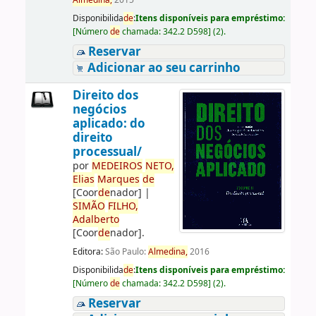
Almedina,
2015
Disponibilida
de
:
Itens disponíveis para empréstimo:
[
Número
de
chamada:
342.2 D598
]
(2).
Reservar
Adicionar ao seu carrinho
Direito dos
negócios
aplicado: do
direito
processual/
por
ME
DE
IROS
NETO,
Elias
Marques
de
[Coor
de
nador]
|
SIMÃO
FILHO,
Adalberto
[Coor
de
nador]
.
Editora:
São Paulo:
Almedina,
2016
Disponibilida
de
:
Itens disponíveis para empréstimo:
[
Número
de
chamada:
342.2 D598
]
(2).
Reservar