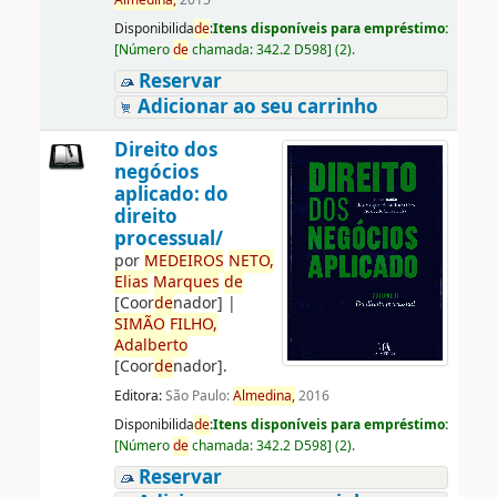
Almedina,
2015
Disponibilida
de
:
Itens disponíveis para empréstimo:
[
Número
de
chamada:
342.2 D598
]
(2).
Reservar
Adicionar ao seu carrinho
Direito dos
negócios
aplicado: do
direito
processual/
por
ME
DE
IROS
NETO,
Elias
Marques
de
[Coor
de
nador]
|
SIMÃO
FILHO,
Adalberto
[Coor
de
nador]
.
Editora:
São Paulo:
Almedina,
2016
Disponibilida
de
:
Itens disponíveis para empréstimo:
[
Número
de
chamada:
342.2 D598
]
(2).
Reservar