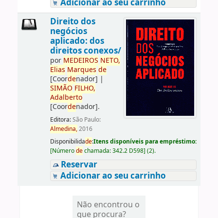
Adicionar ao seu carrinho
Direito dos
negócios
aplicado: dos
direitos conexos/
por
ME
DE
IROS
NETO,
Elias
Marques
de
[Coor
de
nador]
|
SIMÃO
FILHO,
Adalberto
[Coor
de
nador]
.
Editora:
São Paulo:
Almedina,
2016
Disponibilida
de
:
Itens disponíveis para empréstimo:
[
Número
de
chamada:
342.2 D598
]
(2).
Reservar
Adicionar ao seu carrinho
Não encontrou o
que procura?