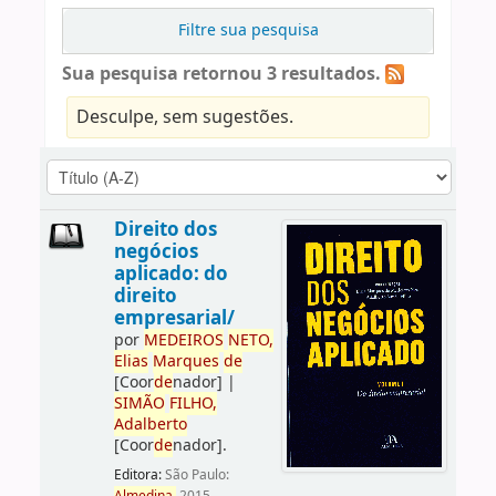
Filtre sua pesquisa
Sua pesquisa retornou 3 resultados.
Desculpe, sem sugestões.
Direito dos
negócios
aplicado: do
direito
empresarial/
por
ME
DE
IROS
NETO,
Elias
Marques
de
[Coor
de
nador]
|
SIMÃO
FILHO,
Adalberto
[Coor
de
nador]
.
Editora:
São Paulo: