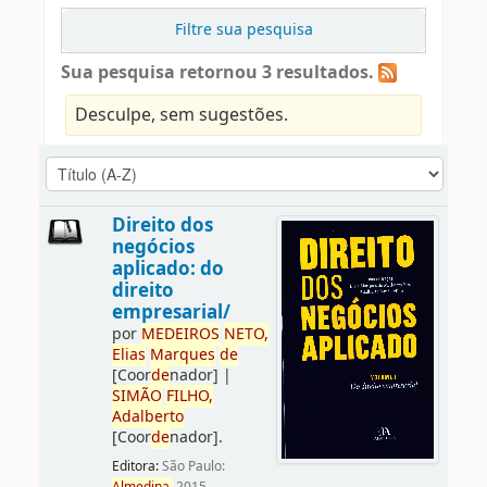
Filtre sua pesquisa
Sua pesquisa retornou 3 resultados.
Desculpe, sem sugestões.
Direito dos
negócios
aplicado: do
direito
empresarial/
por
ME
DE
IROS
NETO,
Elias
Marques
de
[Coor
de
nador]
|
SIMÃO
FILHO,
Adalberto
[Coor
de
nador]
.
Editora:
São Paulo: