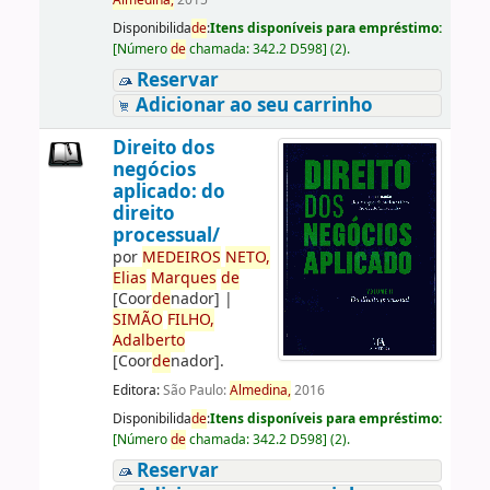
Almedina,
2015
Disponibilida
de
:
Itens disponíveis para empréstimo:
[
Número
de
chamada:
342.2 D598
]
(2).
Reservar
Adicionar ao seu carrinho
Direito dos
negócios
aplicado: do
direito
processual/
por
ME
DE
IROS
NETO,
Elias
Marques
de
[Coor
de
nador]
|
SIMÃO
FILHO,
Adalberto
[Coor
de
nador]
.
Editora:
São Paulo:
Almedina,
2016
Disponibilida
de
:
Itens disponíveis para empréstimo:
[
Número
de
chamada:
342.2 D598
]
(2).
Reservar