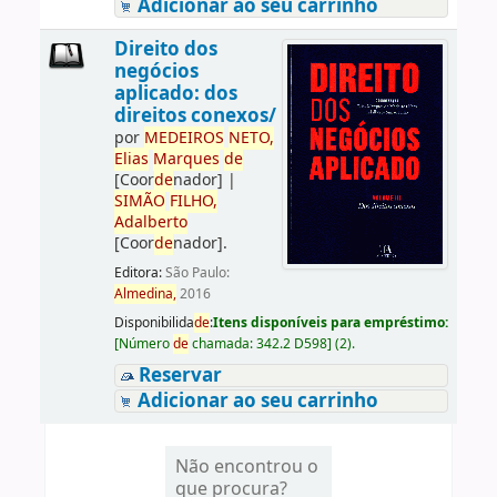
Adicionar ao seu carrinho
Direito dos
negócios
aplicado: dos
direitos conexos/
por
ME
DE
IROS
NETO,
Elias
Marques
de
[Coor
de
nador]
|
SIMÃO
FILHO,
Adalberto
[Coor
de
nador]
.
Editora:
São Paulo:
Almedina,
2016
Disponibilida
de
:
Itens disponíveis para empréstimo:
[
Número
de
chamada:
342.2 D598
]
(2).
Reservar
Adicionar ao seu carrinho
Não encontrou o
que procura?