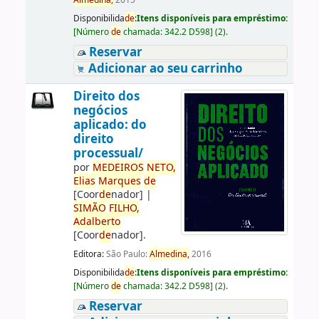
Almedina,
2015
Disponibilida
de
:
Itens disponíveis para empréstimo:
[
Número
de
chamada:
342.2 D598
]
(2).
Reservar
Adicionar ao seu carrinho
Direito dos
negócios
aplicado: do
direito
processual/
por
ME
DE
IROS
NETO,
Elias
Marques
de
[Coor
de
nador]
|
SIMÃO
FILHO,
Adalberto
[Coor
de
nador]
.
Editora:
São Paulo:
Almedina,
2016
Disponibilida
de
:
Itens disponíveis para empréstimo:
[
Número
de
chamada:
342.2 D598
]
(2).
Reservar