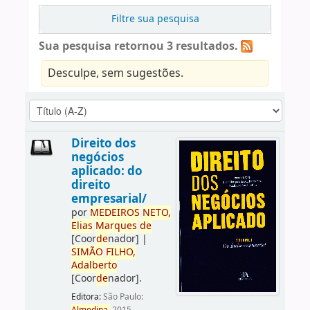
Filtre sua pesquisa
Sua pesquisa retornou 3 resultados.
Desculpe, sem sugestões.
Direito dos
negócios
aplicado: do
direito
empresarial/
por
ME
DE
IROS
NETO,
Elias
Marques
de
[Coor
de
nador]
|
SIMÃO
FILHO,
Adalberto
[Coor
de
nador]
.
Editora:
São Paulo: