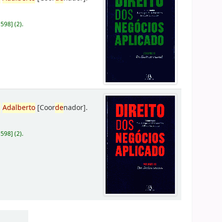
D598
]
(2).
,
Adalberto
[Coor
de
nador]
.
D598
]
(2).