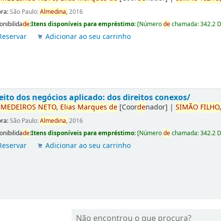
ora:
São Paulo:
Almedina,
2016
onibilida
de
:
Itens disponíveis para empréstimo:
[
Número
de
chamada:
342.2 
Reservar
Adicionar ao seu carrinho
eito dos negócios aplicado: dos direitos conexos/
r
ME
DE
IROS
NETO,
Elias
Marques
de
[Coor
de
nador]
|
SIMÃO
FILHO
ora:
São Paulo:
Almedina,
2016
onibilida
de
:
Itens disponíveis para empréstimo:
[
Número
de
chamada:
342.2 
Reservar
Adicionar ao seu carrinho
Não encontrou o que procura?