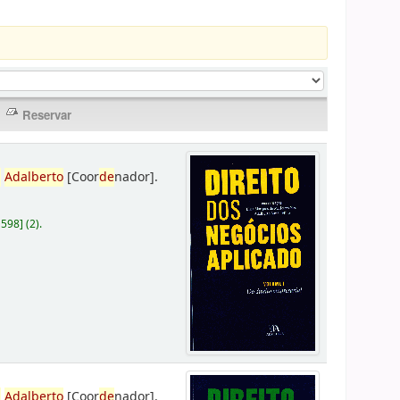
,
Adalberto
[Coor
de
nador]
.
D598
]
(2).
,
Adalberto
[Coor
de
nador]
.