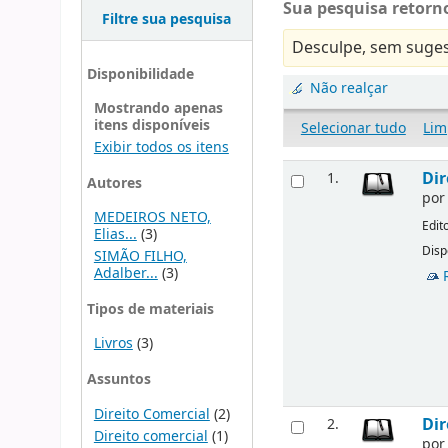
Sua pesquisa retorno
Filtre sua pesquisa
Desculpe, sem suges
Disponibilidade
Não realçar
Mostrando apenas
itens disponíveis
Selecionar tudo
Lim
Exibir todos os itens
Dir
1.
Autores
po
MEDEIROS NETO,
Edit
Elias...
(3)
Disp
SIMÃO FILHO,
Adalber...
(3)
Tipos de materiais
Livros
(3)
Assuntos
Direito Comercial
(2)
Dir
2.
Direito comercial
(1)
po