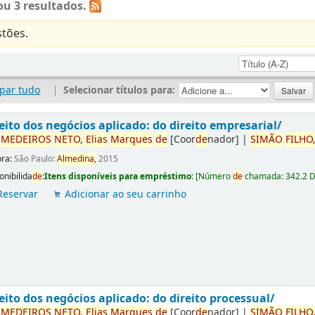
u 3 resultados.
tões.
par tudo
|
Selecionar títulos para:
eito dos negócios aplicado: do direito empresarial/
r
ME
DE
IROS
NETO,
Elias
Marques
de
[Coor
de
nador]
|
SIMÃO
FILHO
ora:
São Paulo:
Almedina,
2015
onibilida
de
:
Itens disponíveis para empréstimo:
[
Número
de
chamada:
342.2 
Reservar
Adicionar ao seu carrinho
eito dos negócios aplicado: do direito processual/
r
ME
DE
IROS
NETO,
Elias
Marques
de
[Coor
de
nador]
|
SIMÃO
FILHO