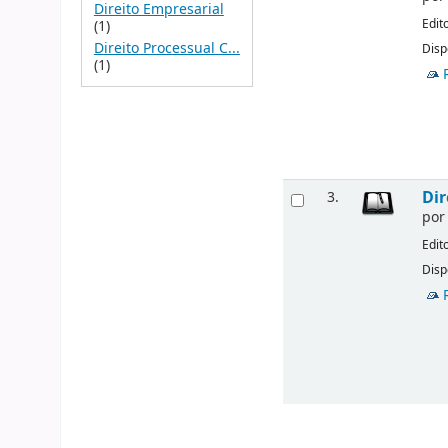
Direito Empresarial
Edit
(1)
Direito Processual C...
Disp
(1)
Dir
3.
po
Edit
Disp