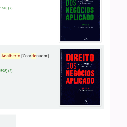
D598
]
(2).
,
Adalberto
[Coor
de
nador]
.
D598
]
(2).