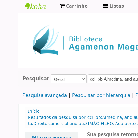
Carrinho
Listas
Biblioteca
Agamenon
Magalhães
Pesquisar
Pesquisa avançada
Pesquisar por hierarquia
P
Início
›
Resultados da pesquisa por 'ccl=pb:Almedina, and a
to:Direito comercial and au:SIMÃO FILHO, Adalberto
Sua pesquisa retorno
Filtre sua pesquisa