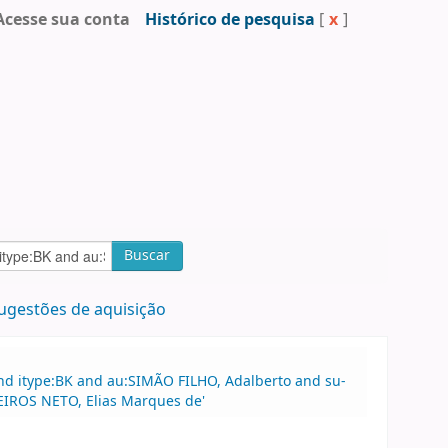
Acesse sua conta
Histórico de pesquisa
[
x
]
Buscar
ugestões de aquisição
nd itype:BK and au:SIMÃO FILHO, Adalberto and su-
DEIROS NETO, Elias Marques de'