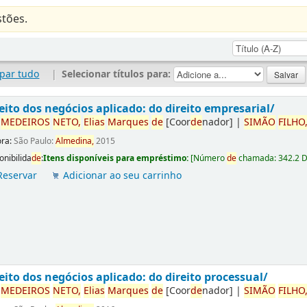
tões.
par tudo
|
Selecionar títulos para:
eito dos negócios aplicado: do direito empresarial/
r
ME
DE
IROS
NETO,
Elias
Marques
de
[Coor
de
nador]
|
SIMÃO
FILHO
ora:
São Paulo:
Almedina,
2015
onibilida
de
:
Itens disponíveis para empréstimo:
[
Número
de
chamada:
342.2 
Reservar
Adicionar ao seu carrinho
eito dos negócios aplicado: do direito processual/
r
ME
DE
IROS
NETO,
Elias
Marques
de
[Coor
de
nador]
|
SIMÃO
FILHO