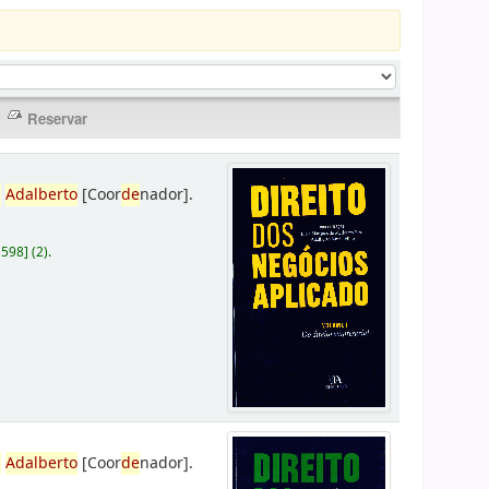
,
Adalberto
[Coor
de
nador]
.
D598
]
(2).
,
Adalberto
[Coor
de
nador]
.