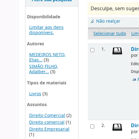
Desculpe, sem suges
Disponibilidade
Não realçar
Limitar aos itens
disponíveis.
Selecionar tudo
Lim
Autores
Dir
1.
MEDEIROS NETO,
po
Elias...
(3)
Edit
SIMÃO FILHO,
Adalber...
(3)
Disp
Tipos de materiais
Livros
(3)
Assuntos
Direito Comercial
(2)
Direito comercial
(1)
Dir
2.
Direito Empresarial
po
(1)