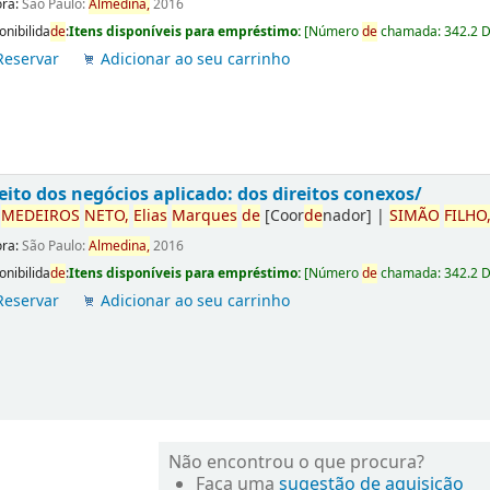
ora:
São Paulo:
Almedina,
2016
onibilida
de
:
Itens disponíveis para empréstimo:
[
Número
de
chamada:
342.2 
Reservar
Adicionar ao seu carrinho
eito dos negócios aplicado: dos direitos conexos/
r
ME
DE
IROS
NETO,
Elias
Marques
de
[Coor
de
nador]
|
SIMÃO
FILHO
ora:
São Paulo:
Almedina,
2016
onibilida
de
:
Itens disponíveis para empréstimo:
[
Número
de
chamada:
342.2 
Reservar
Adicionar ao seu carrinho
Não encontrou o que procura?
Faça uma
sugestão de aquisição