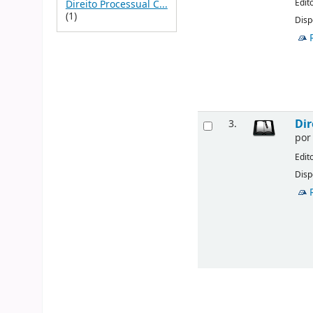
Edit
Direito Processual C...
(1)
Disp
Dir
3.
po
Edit
Disp