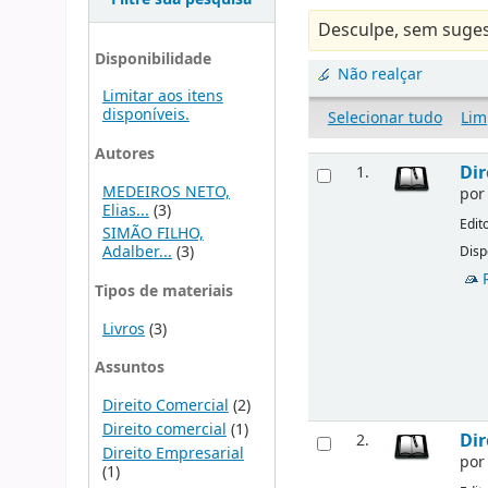
Desculpe, sem suges
Disponibilidade
Não realçar
Limitar aos itens
disponíveis.
Selecionar tudo
Lim
Autores
Dir
1.
MEDEIROS NETO,
po
Elias...
(3)
Edit
SIMÃO FILHO,
Adalber...
(3)
Disp
Tipos de materiais
Livros
(3)
Assuntos
Direito Comercial
(2)
Direito comercial
(1)
Dir
2.
Direito Empresarial
po
(1)