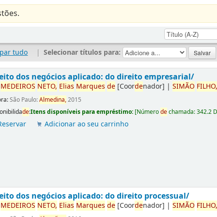
tões.
par tudo
|
Selecionar títulos para:
eito dos negócios aplicado: do direito empresarial/
r
ME
DE
IROS
NETO,
Elias
Marques
de
[Coor
de
nador]
|
SIMÃO
FILHO
ora:
São Paulo:
Almedina,
2015
onibilida
de
:
Itens disponíveis para empréstimo:
[
Número
de
chamada:
342.2 
Reservar
Adicionar ao seu carrinho
eito dos negócios aplicado: do direito processual/
r
ME
DE
IROS
NETO,
Elias
Marques
de
[Coor
de
nador]
|
SIMÃO
FILHO