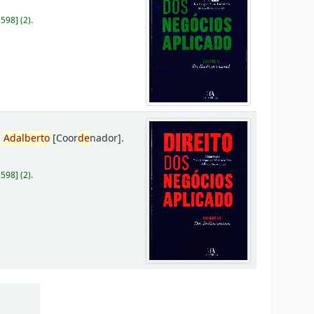
D598
]
(2).
,
Adalberto
[Coor
de
nador]
.
D598
]
(2).