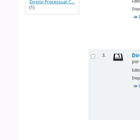
Edit
Direito Processual C...
(1)
Disp
Dir
3.
po
Edit
Disp