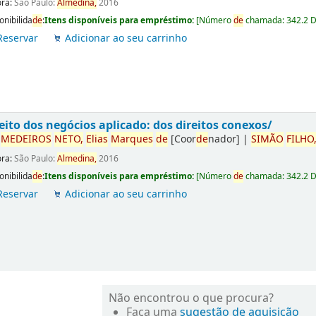
ora:
São Paulo:
Almedina,
2016
onibilida
de
:
Itens disponíveis para empréstimo:
[
Número
de
chamada:
342.2 
Reservar
Adicionar ao seu carrinho
eito dos negócios aplicado: dos direitos conexos/
r
ME
DE
IROS
NETO,
Elias
Marques
de
[Coor
de
nador]
|
SIMÃO
FILHO
ora:
São Paulo:
Almedina,
2016
onibilida
de
:
Itens disponíveis para empréstimo:
[
Número
de
chamada:
342.2 
Reservar
Adicionar ao seu carrinho
Não encontrou o que procura?
Faça uma
sugestão de aquisição