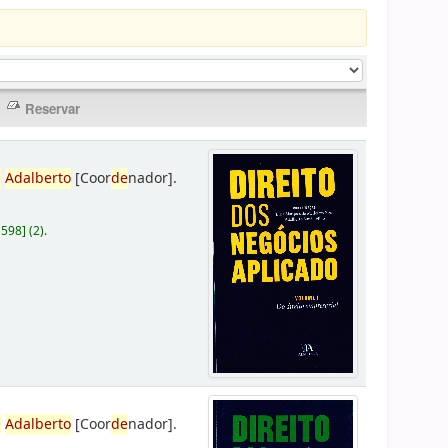
,
Adalberto
[Coor
de
nador]
.
D598
]
(2).
,
Adalberto
[Coor
de
nador]
.