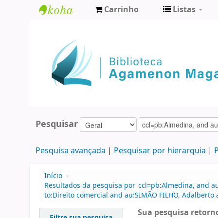
Carrinho
Listas
Biblioteca
Agamenon
Magalhães
Pesquisar
Pesquisa avançada
Pesquisar por hierarquia
P
Início
›
Resultados da pesquisa por 'ccl=pb:Almedina, and a
to:Direito comercial and au:SIMÃO FILHO, Adalberto
Sua pesquisa retorno
Filtre sua pesquisa