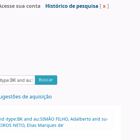
Acesse sua conta
Histórico de pesquisa
[
x
]
Buscar
ugestões de aquisição
nd itype:BK and au:SIMÃO FILHO, Adalberto and su-
DEIROS NETO, Elias Marques de'