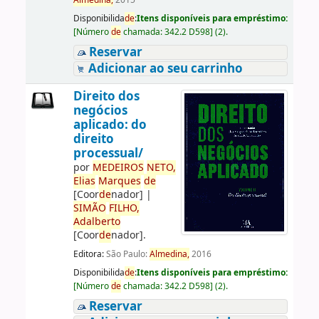
Almedina,
2015
Disponibilida
de
:
Itens disponíveis para empréstimo:
[
Número
de
chamada:
342.2 D598
]
(2).
Reservar
Adicionar ao seu carrinho
Direito dos
negócios
aplicado: do
direito
processual/
por
ME
DE
IROS
NETO,
Elias
Marques
de
[Coor
de
nador]
|
SIMÃO
FILHO,
Adalberto
[Coor
de
nador]
.
Editora:
São Paulo:
Almedina,
2016
Disponibilida
de
:
Itens disponíveis para empréstimo:
[
Número
de
chamada:
342.2 D598
]
(2).
Reservar