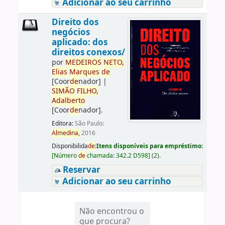
Adicionar ao seu carrinho
Direito dos
negócios
aplicado: dos
direitos conexos/
por
ME
DE
IROS
NETO,
Elias
Marques
de
[Coor
de
nador]
|
SIMÃO
FILHO,
Adalberto
[Coor
de
nador]
.
Editora:
São Paulo:
Almedina,
2016
Disponibilida
de
:
Itens disponíveis para empréstimo:
[
Número
de
chamada:
342.2 D598
]
(2).
Reservar
Adicionar ao seu carrinho
Não encontrou o
que procura?