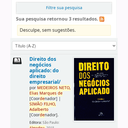
Filtre sua pesquisa
Sua pesquisa retornou 3 resultados.
Desculpe, sem sugestões.
Direito dos
negócios
aplicado: do
direito
empresarial/
por
ME
DE
IROS
NETO,
Elias
Marques
de
[Coor
de
nador]
|
SIMÃO
FILHO,
Adalberto
[Coor
de
nador]
.
Editora:
São Paulo: